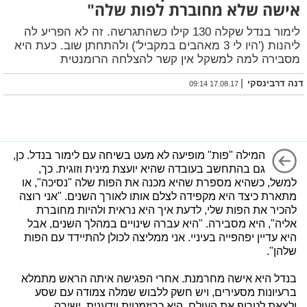
אישה שלא מחוברת לפות שלה"
לימור בנדל שקלה 130 קילו כשהתגרשה. זה לא הפריע לה
ליהנות ('היו לי 3 מאהבים במקביל') ולהתחתן שוב. כעת היא
מסבירה למה למשקל אין קשר להצלחה הרומנטית
|
דנה דרבינסקי
17.08.17 09:14
המילה "פות" מופיעה לא מעט בשיחה עם לימור בנדל. כן,
גם בהתחשב בעובדה שהיא יועצת מינית וזוגית. כך,
למשל, כשהיא מספרת שהיא מכנה את הפות שלה "נסיכה", או
מתארת כיצד היא מקפידה לצלם אותו לאורך השנים. "אני רוצה
להכיר את הפות שלי, לדעת איך היא נראית ולהיות מחוברת
אליה", היא מסבירה. "היא עברה שינויים במהלך השנים, אבל
היא עדיין יפהפייה בעיניי. אני ממליצה לכולן להתיידד עם הפות
שלהן".
בנדל היא אישה מחרמנת. אחרי הפגישה איתה הראש מתמלא
ברעיונות מסעירים, ויש חשק ללבוש שמלה צמודה עם שסע
ולצאת לטרוף את העולם. היא כריזמטית וידענית, ישירה