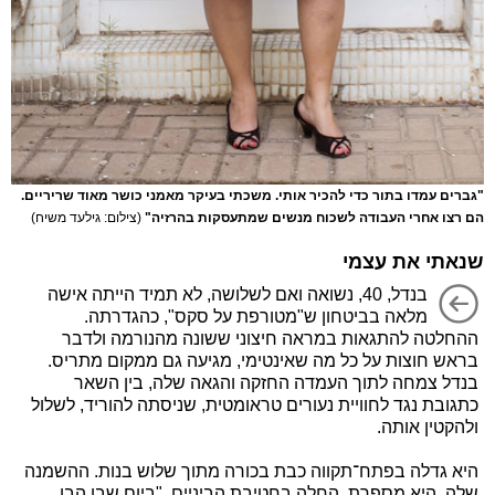
"גברים עמדו בתור כדי להכיר אותי. משכתי בעיקר מאמני כושר מאוד שריריים.
הם רצו אחרי העבודה לשכוח מנשים שמתעסקות בהרזיה"
(צילום: גילעד משיח)
שנאתי את עצמי
בנדל, 40, נשואה ואם לשלושה, לא תמיד הייתה אישה
מלאה בביטחון ש"מטורפת על סקס", כהגדרתה.
ההחלטה להתגאות במראה חיצוני ששונה מהנורמה ולדבר
בראש חוצות על כל מה שאינטימי, מגיעה גם ממקום מתריס.
בנדל צמחה לתוך העמדה החזקה והגאה שלה, בין השאר
כתגובת נגד לחוויית נעורים טראומטית, שניסתה להוריד, לשלול
ולהקטין אותה.
היא גדלה בפתח־תקווה כבת בכורה מתוך שלוש בנות. ההשמנה
שלה, היא מספרת, החלה בחטיבת הביניים. "ביום שבו הבן