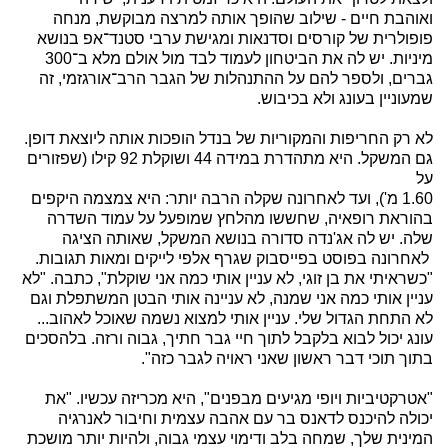
ואוהבת חיים - שילוב שהופך אותה למרצה מבוקשת, מנחה
פופולרית של קורסים וסדנאות ומגישת ערבי סטנד־אפ בנושא
מיניות. יש לה את הביטחון לעמוד לבד מול אולם מלא ב־300
גברים, ולספר להם על ההתנהלות של הגבר הרב־אורגזמי, זה
שמעוניין בעונג ולא בכיבוש.
לא רק החריפות והמקוריות של בנדל הופכות אותה ליוצאת דופן.
גם המשקל. היא מתהדרת במידה 44 ושוקלת 92 קילו (שפזורים
על
1.60 מ'), ועד לאחרונה שקלה הרבה יותר: היא צמצמה היקפים
בהוראת רופאיה, שחששו מהלחץ שמופעל על עמוד השדרה
שלה. יש לה אג'נדה סדורה בנושא המשקל, שאותה הציגה
לאחרונה בפוסט בפייסבוק שגרף אלפי לייקים ומאות תגובות.
"כשראיתי את בן זוגי, לא עניין אותי כמה אני שוקלת", כתבה. "לא
עניין אותי כמה אני שמנה, לא עניינה אותי הבטן המשתפלת וגם
לא התחת הגדול שלי. עניין אותי למצוא נשמה שאוכל לאהוב...
עונג יכול לבוא בלקבל לתוך חיי גבר חתיך, גבוה ורזה. בלהסכים
בתוך תוכי דבר ראשון שאני ראויה לגבר כזה".
"אטרקטיביות ויופי מגיעים מבפנים", היא מכריזה עכשיו. "את
יכולה להיכנס לדאנס בר עם אהבה עצמית וחיבור לאנרגיה
המינית שלך, שמחה בלב ודימוי עצמי גבוה, ולהיות יותר מושכת