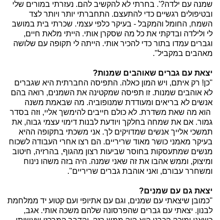
שמנה עם ילדה?'. בחרתי לא להקשיב להם. נעזרתי במורים שלי
ובטיפולים רגשיים כדי להתעצם. התחברתי יותר ויותר לצד
השמח, החומל והמקבל - בעיקר כלפי עצמי. שכרתי בית במושב
לי ולילדה ובדקתי את כל מה שסקרן אותי. הייתי מלאת חיים,
וגברים עמדו בתור כדי להכיר אותי. הייתה לי תקופה עם שלושה
מאהבים במקביל".
יצאת עם גברים שאוהבים שמנות?
"כן! רק איתם, ויש המון כאלה. התפיסה החברתית היא שגברים
לא אוהבים שמנות. זו תפיסה שמקטינה את השמנים, רואה בהם
אנשים לא בריאים ומעודדת שמנופוביה. מה שבאמת משנה
הוא מה שאת משדרת. לא כולם חייבים להימשך אליי, וזה בסדר
גמור. אם את שמחה בחלקך ויודעת לבנות דימוי עצמי גבוה, את
תמשכי אלייך אנשים שמדויקים לך. אני משכתי בתקופה ההיא
בעיקר מאמני כושר מאוד שריריים. הם רצו אחרי העבודה לשכוח
מנשים שמתעסקות בחוסר שביעות רצון מהגוף, בהרזיה, חיטוב
ומיצוק, וממש אהבו את זה שאני שמנה. היה בזה משהו נינוח
ומשחרר עבורם, ואני אוהבת גברים שריריים".
יצאת גם עם שמנים?
"כמובן שיצאתי עם שמנים, וגם עם אתיופי ועם קטוע יד ממלחמת
לבנון. יצאתי עם גברים שהפרסונה שלהם משכה אותי. אגב,