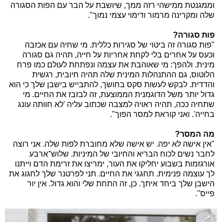
וממגנטת ממישהי רזה ממך, שיושבת על הבר עם הפות הסגורה
שלה ומקרינה מרמור ודימוי עצמי נמוך".
פות סגורה?
"פות סגורה זה ביטוי של סגירות כללית. מי שחיה עם אכזבה
וכעס על אחרים בלי לקחת אחריות על חייה, תהיה גם סגורה
מינית. ולהפך: מי שאוהבת את עצמה ונפתחת לעולם כמו פרח
הלוטוס, גם ההתנהלות המינית שלה תהיה חיובית, רגשית
והדדית. לבקש לעשות סקס בחושך, להתבייש בישבן שלך כי הוא
גדול יותר משל הדוגמנית הממוצעת, זה לבזבז את החיים. מי
שתחיה ככה, תהיה ראויה למצבה שכתוב עליה 'לא חוותה עונג
בחייה'. ואני קוראת למסר הפוך".
מה המסר?
"אין אישה לא יפה. יש אישה שלא מחוברת לפות שלה. אני רוצה
לחבר נשים לכוח הבריא והחיובי של המיניות. שלוש־ארבע
אורגזמות בשבוע יחליקו את העור, ימריצו את זרימת הדם וייתנו
לך עוצמה פנימית. תחגגי את החיים. תני לפרטנר שלך לחגוג את
הישבן שלך ביחד איתך. כן, זה התחת שלי והוא גדול. אין יור
פייס".