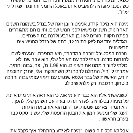
כשאני ומיכה הכרנו הוא היה ממש רזה, והדבר המרכזי שעשיתי
כשהפכנו לזוג היה להאביס אותו באוכל הרומני וההונגרי שגדלתי
עליו".
מיכה הוא מיכה קרדו, אנימטור ובן זוגה של בנדל בשמונה השנים
האחרונות. השניים נישאו לפני חמש שנים, והיום הם מתגוררים
בפתח תקווה, הורים לעוז בן הארבע ולרנה בת השנתיים,
ומגדלים יחד את ליאן בת ה־12, בתה של בנדל מהנישואים
הראשונים.
"הכרנו בפסטיבל 'זורבה במדבר'", היא מספרת. "הגעתי לשם
להנחות סדנה. באתי לבד עם האוהל שלי, הוא עבר שם ולא
יכולתי להוריד ממנו את העיניים. הוא 1.98 מ', יפה, גבוה וחתיך.
אמרתי לו 'היי'. התחלנו לדבר ורק השתוקקתי אליו יותר; החוכמה,
הידע, האישיות של גבר אלפא שמגיע עם דימוי עצמי גבוה והרבה
ביטחון. הרטבתי רק מלהקשיב לו.
"כשניגשתי אליו הוא כבר ידע מי אני, כי הוא ראה אותי מתראיינת
על מיניות בטלוויזיה. לא הייתה לו בעיה עם השומן שלי. להפך.
הוא תמיד יצא עם שמנות. עד היום הוא אוהב את התחת
הענק שלי ומנשק המון את הבטן הרופסת שלי. עשינו סקס כבר
בערב הראשון".
אבל לא הכל היה פשוט. "מיכה לא ידע בהתחלה איך לקבל את