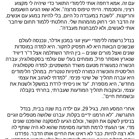
עם זה. אמא דחפה אותי ללימודי התואר כדי שיהיה לי מקצוע
רציני, והסכמתי. הייתי טיפוס מרצה". אלא שאז הגיעו השעמום
והריקנות. "לשבת במעבדה כל היום, בלי להיות במגע עם אנשים,
זה הדבר הכי רחוק מהמהות שלי. החלטתי ללמוד תחום שיחבר
אותי לאנשים, ולא למבחנות מעבדה".
בנדל נרשמה ללימודי ייעוץ זוגי במכון אדלר, ונכנסה לעולם
שבשנים הבאות היא לא תפסיק לחקור. היא למדה במוסדות
שונים ואצל מורים שונים – בין היתר השתלמה אצל ד"ר דיוויד
שנארץ ואסתר פרל, מומחים בעלי שם עולמי בסקסולוגיה; עברה
הכשרה כמגשרת מטעם משרד המשפטים; למדה סקסולוגיה
הוליסטית והוכשרה כמורה למיניות טנטרית. במהלך הלימודים
היא עברה תהליך של שינוי פנימי. "למדתי לאהוב את עצמי
מחדש", היא מספרת. "עד אז ניסיתי לרדת במשקל ולשנות את
עצמי, ובעקבות תהליך המודעות שעברתי, בחרתי בקבלה
ובשמחת חיים".
אחרי המסע הזה, בגיל 29, עם ילדה בת שנה בבית, בנדל
התגרשה. "לא הרמנו ידיים בקלות. עברנו שלושה מטפלים זוגיים
בניסיון לשקם את הקשר, וכולם הגיעו למסקנה שהפכנו שונים
מדי. אני הגעתי לרמת תודעה מסוימת שהוא לא היה שותף לה
ולא רצה להיות. כבר לא ראינו את החיים אותו הדבר. נפרדנו