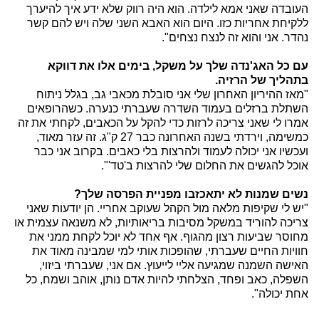
העובדה שאני אמא לילדה. הוא היה רווק שלא ידע איך להיערך
ללקיחת אחריות כזו. היום הוא האבא השני שלה ויש להם קשר
נהדר. אני והוא זה לנצח נצחים".
עם כל האג'נדה שלך על משקל, בימים אלו את דווקא
בתהליך של הרזיה.
"מאז ההיריון האחרון שלי אני סובלת מכאבי גב, בגלל ניתוח
השתלת ברזלים בעמוד השדרה שעברתי כנערה. כשהרופאים
אמרו לי שאני צריכה לרזות כדי להקל על הכאבים, לקחתי את זה
כמשימה, וירדתי בשנה האחרונה כבר 27 ק"ג. זה עזר מאוד,
ועכשיו אני יכולה לעמוד ולהרצות בלי כאבים. בקרוב אני כבר
אוכל להגשים את החלום שלי להרצות ב'טד'".
נשים שמנות לא יתאכזבו מפניית הפרסה שלך?
"יש לי שקיפות מלאה מול הקהל שעוקב אחריי. הן יודעות שאני
צריכה להוריד במשקל מסיבות בריאותיות, לא משנאה עצמית או
מחוסר שביעות רצון מהגוף. אף אחד לא יוכל לקחת ממני את
חוויות החיים שעברתי, שהופכות אותי למי שמבינה מאוד את
האישה השמנה שמגיעה אליי לייעוץ. אם אני, שעברתי ביזוי,
השפלה, כאב ופחד, הצלחתי להיות אדם נותן, אוהב ושמח, כל
אחת יכולה".