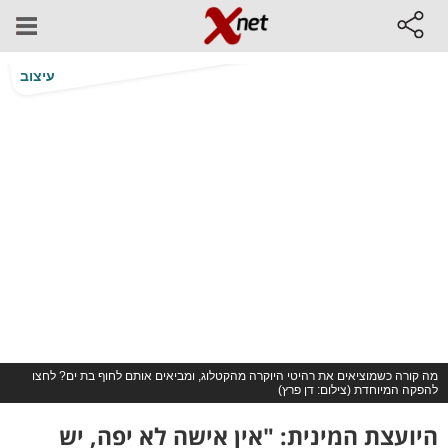
עיצוב
מה קורה כשמוציאים את רהיטי היוקרה מהקטלוג, ומביאים אותם לחוף בת ים? לחצו
להפקה המיוחדת (צילום: דן פרץ)
היועצת המינית: "אין אישה לא יפה, יש