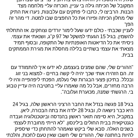
המקובל של הכיתה גילה בי עניין, הוכרזה עליי מלחמה מצד
הבנות. הרביצו לי, כתבו לי פתקים עם עלבונות, ניערו את התיק
שלי מחלון הכיתה ופיזרו את כל החפצים שבו למטה. די מהר זה
הפך
לעניין שכבתי - כולם ידעו שעל לימור יורדים וצוחקים. אז התחלתי
להשמין. בגיל 15 הגעתי למשקל של 97 ק"ג, ושנאתי את עצמי.
ניסיתי את כל הדיאטות האופנתיות של התקופה, ובסוף תמיד
מצאתי את עצמי בשתיים בלילה מחסלת את מגירת הממתקים
בבית.
"ההורים שלי, שהם שמנים בעצמם, לא ידעו איך להתמודד עם
זה. הם הזהירו אותי שכך יהיה לי קשה בחיים - למצוא בני זוג
ובכלל. בתיכון פצעי הבגרות שלי נעלמו, הפכתי ליפהפייה והיו לי
הרבה מחזרים, אבל כל מה שאמרו עליי בחטיבה היה עדיין טבוע
בי. הרגשתי שמנה, מכוערת ועלובה".
בגיל 18 פגשה בנדל את החבר הרציני הראשון שלה, בגיל 24
היא כבר נישאה לו, ובגיל 28 ילדה את בתה הבכורה, ליאן.
במקביל, היא סיימה תואר ראשון בהנדסה וביוטכנולוגיה ועבדה
כגנטיקאית בבית החולים בילינסון. "לא הייתי מחוברת לעצמי
בשנים האלה. סבא שלי ביקש שאמהר להתחתן כדי שיספיק
להיות בחתונה שלי, ההורים שלי חשבו שאין טעם לחכות, והלכתי