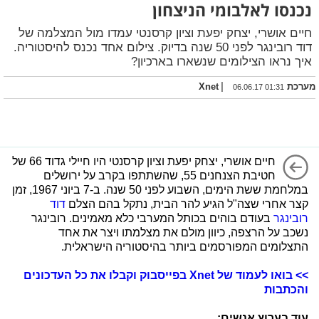
נכנסו לאלבומי הניצחון
חיים אושרי, יצחק יפעת וציון קרסנטי עמדו מול המצלמה של
דוד רובינגר לפני 50 שנה בדיוק. צילום אחד נכנס להיסטוריה.
איך נראו הצילומים שנשארו בארכיון?
|
מערכת Xnet
06.06.17 01:31
חיים אושרי, יצחק יפעת וציון קרסנטי היו חיילי גדוד 66 של
חטיבת הצנחנים 55, שהשתתפו בקרב על ירושלים
במלחמת ששת הימים, השבוע לפני 50 שנה. ב-7 ביוני 1967, זמן
קצר אחרי שצה"ל הגיע להר הבית, נתקל בהם הצלם
דוד
רובינגר
בעודם בוהים בכותל המערבי כלא מאמינים. רובינגר
נשכב על הרצפה, כיוון מולם את מצלמתו ויצר את אחד
התצלומים המפורסמים ביותר בהיסטוריה הישראלית.
>> בואו לעמוד של Xnet בפייסבוק וקבלו את כל העדכונים
והכתבות
עוד בערוץ אנשים: