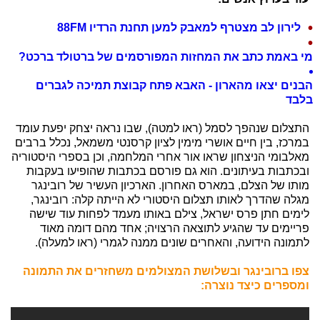
לירון לב מצטרף למאבק למען תחנת הרדיו 88FM
מי באמת כתב את המחזות המפורסמים של ברטולד ברכט?
הבנים יצאו מהארון - האבא פתח קבוצת תמיכה לגברים
בלבד
התצלום שנהפך לסמל (ראו למטה), שבו נראה יצחק יפעת עומד
במרכז, בין חיים אושרי מימין לציון קרסנטי משמאל, נכלל ברבים
מאלבומי הניצחון שראו אור אחרי המלחמה, וכן בספרי היסטוריה
ובכתבות בעיתונים. הוא גם פורסם בכתבות שהופיעו בעקבות
מותו של הצלם, במארס האחרון. הארכיון העשיר של רובינגר
מגלה שהדרך לאותו תצלום היסטורי לא הייתה קלה: רובינגר,
לימים חתן פרס ישראל, צילם באותו מעמד לפחות עוד שישה
פריימים עד שהגיע לתוצאה הרצויה; אחד מהם דומה מאוד
לתמונה הידועה, והאחרים שונים ממנה לגמרי (ראו למעלה).
צפו ברובינגר ובשלושת המצולמים משחזרים את התמונה
ומספרים כיצד נוצרה: