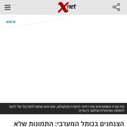
עיצוב
מה קורה כשמוציאים את רהיטי היוקרה מהקטלוג, ומביאים אותם לחוף בת ים? לחצו
להפקה המיוחדת (צילום: דן פרץ)
הצנחנים בכותל המערבי: התמונות שלא