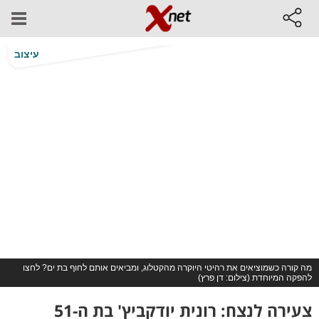
עיצוב
מה קורה כשמוציאים את רהיטי היוקרה מהקטלוג, ומביאים אותם לחוף בת ים? לחצו
להפקה המיוחדת (צילום: דן פרץ)
צעירה לנצח: רונית יודקביץ' בת ה-51