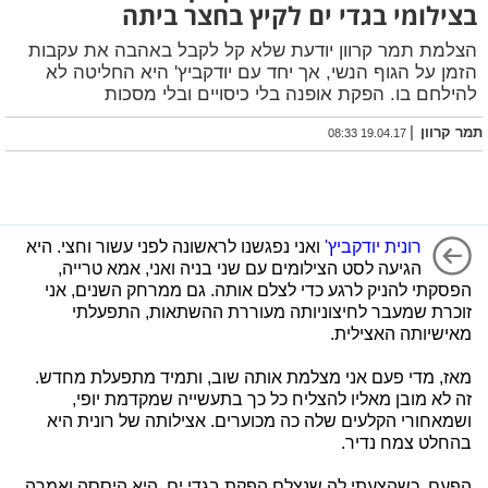
בצילומי בגדי ים לקיץ בחצר ביתה
הצלמת תמר קרוון יודעת שלא קל לקבל באהבה את עקבות
הזמן על הגוף הנשי, אך יחד עם יודקביץ' היא החליטה לא
להילחם בו. הפקת אופנה בלי כיסויים ובלי מסכות
|
תמר קרוון
19.04.17 08:33
רונית יודקביץ'
ואני נפגשנו לראשונה לפני עשור וחצי. היא
הגיעה לסט הצילומים עם שני בניה ואני, אמא טרייה,
הפסקתי להניק לרגע כדי לצלם אותה. גם ממרחק השנים, אני
זוכרת שמעבר לחיצוניותה מעוררת ההשתאות, התפעלתי
מאישיותה האצילית.
מאז, מדי פעם אני מצלמת אותה שוב, ותמיד מתפעלת מחדש.
זה לא מובן מאליו להצליח כל כך בתעשייה שמקדמת יופי,
ושמאחורי הקלעים שלה כה מכוערים. אצילותה של רונית היא
בהחלט צמח נדיר.
הפעם, כשהצעתי לה שנצלם הפקת בגדי ים, היא היססה ואמרה