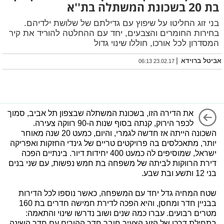
בת 20 בשכונת המשתלה בת''א
בני זוג החליטו על שיפוץ עם גדילתם של שלושת ילדיהם.
בחירות החומרים והצבעים, יחד עם ההחלטה להוריד את קיר
המסדרון לכל אורכו, חוללו שינוי גדול
|
אביטל ברוידא
23.02.17 06:13
את הדירה הזו, בשכונת המשתלה שבצפון תל אביב, סמוך
לכפר הירוק, קנתה בסוף שנות ה-90 רווקה צעירה.
השכונה הייתה אז חדשה לגמרי, והיום, כמעט 20 שנה מאוחר
יותר, מתאכלסים בה פרויקטים טריים של גינדי החזקות ואפריקה
ישראל, שמוסיפים לה כמעט 400 יחידות דיור. בינתיים הפכה
דירת הרווקות לביתה של משפחה בת חמש נפשות, עם שני בנים
בני 12 ותשע ובת שבע.
שטח המחיה גדל יחד עם המשפחה, כאשר נוספו לכל הדירות
בבניין חדר ומחסן, והיא הפכה לדירת חמישה חדרים בת 160
מטרים רבועים. עברו כמה שנים ושוב נדרשו שינוי והתאמה:
בתחילת דרכו של הזוג הצעיר חובר חדר ההורים עם חדר השינה