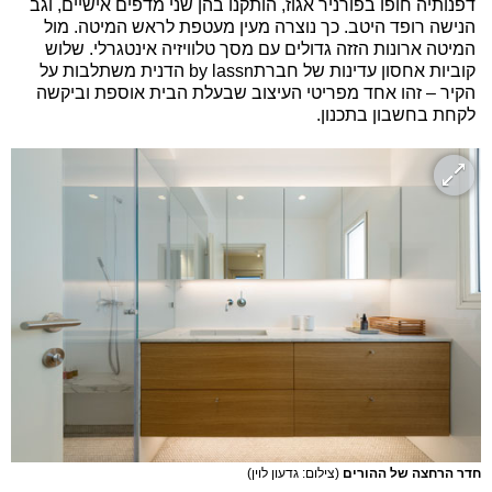
דפנותיה חופו בפורניר אגוז, הותקנו בהן שני מדפים אישיים, וגב
הנישה רופד היטב. כך נוצרה מעין מעטפת לראש המיטה. מול
המיטה ארונות הזזה גדולים עם מסך טלוויזיה אינטגרלי. שלוש
קוביות אחסון עדינות של חברתby lassn הדנית משתלבות על
הקיר – זהו אחד מפריטי העיצוב שבעלת הבית אוספת וביקשה
לקחת בחשבון בתכנון.
חדר הרחצה של ההורים
(צילום: גדעון לוין)