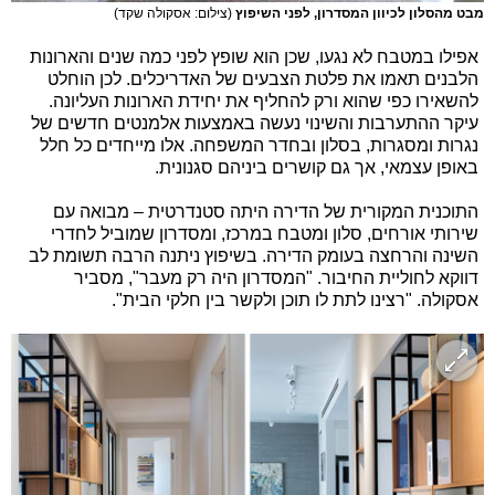
מבט מהסלון לכיוון המסדרון, לפני השיפוץ
(צילום: אסקולה שקד)
אפילו במטבח לא נגעו, שכן הוא שופץ לפני כמה שנים והארונות
הלבנים תאמו את פלטת הצבעים של האדריכלים. לכן הוחלט
להשאירו כפי שהוא ורק להחליף את יחידת הארונות העליונה.
עיקר ההתערבות והשינוי נעשה באמצעות אלמנטים חדשים של
נגרות ומסגרות, בסלון ובחדר המשפחה. אלו מייחדים כל חלל
באופן עצמאי, אך גם קושרים ביניהם סגנונית.
התוכנית המקורית של הדירה היתה סטנדרטית – מבואה עם
שירותי אורחים, סלון ומטבח במרכז, ומסדרון שמוביל לחדרי
השינה והרחצה בעומק הדירה. בשיפוץ ניתנה הרבה תשומת לב
דווקא לחוליית החיבור. "המסדרון היה רק מעבר", מסביר
אסקולה. "רצינו לתת לו תוכן ולקשר בין חלקי הבית".