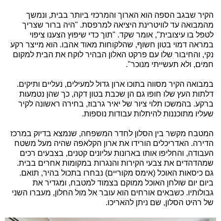
הקיר שבגב הספה הוא הארוך והמרכזי ביותר בבית, ונמשך
מהמבואה עד לוויטרינת היציאה למרפסת. "היה ברור שצריך
לטפל בו עיצובית", אומר שקד. "תוך כדי שיפוץ הצענו ציפוי
במראה דמוי בטון חשוף, שהלקוחות מאוד אהבו. הוא מייצר רקע
נקי, והחיבור שלו עם פרקט האלון הבהיר לוקח את הבית למקום
חמים, ולא תעשייתי מנוכר".
במבואה הקיר מסווה בתוכו ארון גדול למעילים, נעליים ותיקים.
דלתות העץ שלו חופו גם הן שכבת בטון דקה, כך שהן נטמעות
ברקע. בהמשכו תלוי ציור של יאיר גרבוז, בחירה ראשונה לקיר
שעליו מתוכננות להיתלות עבודות נוספות.
המטבח מקשר בין הסלון לחדר המשפחה, שנמצא בדיוק במרכז
הדירה. האדריכלים הורידו את ארון הקלאפה שהיה מעל משטח
העבודה, והחליפו אותו בארונות עליונים קטנים, בצבעים רכים
שמהדהדים את צבעי הקירות והנגרות במקומות אחרים בבית.
גם כיסאות האוכל (אימס מקוריים) נבחרו בתכול בהיר, תואם.
ביום יום שולחן האוכל ממוקם בצמוד למטבח, ומגדיר את
גבולותיו. כשבאים אורחים הוא עובר אל מול החלון, מעברו השני
של רהיט הסלון, שם ניתן להאריכו.