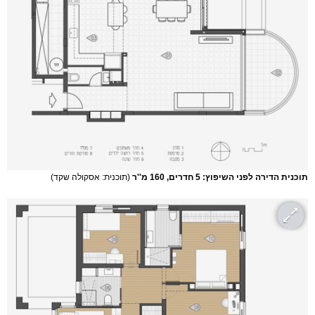
תוכנית הדירה לפני השיפוץ: 5 חדרים, 160 מ''ר
(תוכנית: אסקולה שקד)