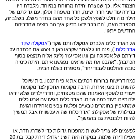
הצמוד אליו, כך שנוצרה יחידה מרווחת במיוחד. מלבדה היו
בדירה עוד שני חדרי שינה, חדר משפחה וסלון. עם גדילתם של
הילדים הוחלט לשפץ ולשכן כל אחד מהם בחדר משלו. בשלב זה,
מספרת האם, "הם כבר ידעו בדיוק איך הם רוצים שחדריהם
החדשים ייראו".
אל האדריכלים אלברט אסקולה ותם שקד ("
אסקולה שקד
אדריכלות
"), פנה הזוג לאחר שקראו כאן ב-xnet את הכתבה על
דירתם של אסקולה ובן זוגו אסי עזר (לינק אליה תמצאו בסוף
הכתבה). "אהבנו את מה שראינו, נפגשנו איתם, היתה כימיה
טובה והחלטנו לעבוד יחד", מספרת בעלת הבית.
כמה דרישות ברורות הכתיבו את אופי התכנון: בית שיוכל
להשתנות בזמן אירוח, הרבה מקומות אחסון לצד מקומות
ייעודיים לאוסף האמנות שהם מטפחים, וחדרי ילדים שלא ייראו
ילדותיים בעוד כמה שנים. האדריכלים הגיעו עם ארגז כלים
שמתאפיין בחומרים טבעיים ופלטת צבעים אחידה ורגועה.
במילותיו של אסקולה: "אדריכלות שהיא עכשווית אבל תמשיך
להיות רלבנטית גם בהמשך".
לפעמים לא צריך לעשות מהפכות גדולות כדי לשדרג חדר, או
אפילו דירה שלמה. במקרה הזה השינוי גדול: דירת קבלן בת 20