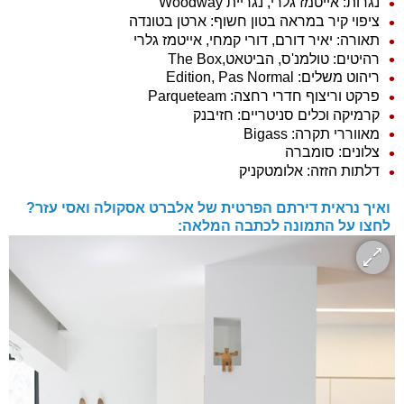
נגרות: אייטמז גלרי, נגריית Woodway
ציפוי קיר במראה בטון חשוף: ארטן בטונדה
תאורה: יאיר דורם, דורי קמחי, אייטמז גלרי
רהיטים: טולמנ'ס, הביטאט,The Box
ריהוט משלים: Edition, Pas Normal
פרקט וריצוף חדרי רחצה: Parqueteam
קרמיקה וכלים סניטריים: חזיבנק
מאווררי תקרה: Bigass
צלונים: סומברה
דלתות הזזה: אלומטקניק
ואיך נראית דירתם הפרטית של אלברט אסקולה ואסי עזר?
לחצו על התמונה לכתבה המלאה: