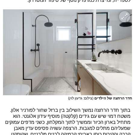
לספרייה, ומייצרת כמו פרק נוסף של סיפור המסדרון.
חדר הרחצה של הילדים
(צילום: גדעון לוין)
בתוך חדר הרחצה נמשך השילוב בין ברזל שחור לפורניר אלון.
משטח דמוי שיש עם גידים (קלקטה) מוסיף עידון אלגנטי. הוא
מתחיל בארון הכיור וממשיך לתוך המקלחון, כשני מדפים עמוקים
שמעליהם מתלים למגבות. הרצפה עשויה פסיפס עדין מאבן
קררה והקירות כוסו באריחי קרמיקה לבנים מלבניים, שהותקנו