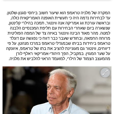
המקרה של מלניה טראמפ הוא שיעור חשוב ביחסי סגנון-שלטון.
עד לבחירות נדמה היה כי תעשיית האופנה האמריקאית כולה,
ובראשה עורכת ווג אמריקה אנה ווינטור, תמכה בהילרי קלינטון,
שנשארה ביום שאחרי הבחירות עם חליפת המכנסיים הלבנה
למטה. מהר מאוד הבינה ווינטור באיזה צד של המפה הפוליטית
מרוחה החמאה, ובחודש שעבר כבר דווח כי נפגשה עם דונלד
טראמפ ביחידות בביתו שבמגדלי טראמפ במרכז מנהטן. על פי
דיווחים, ווינטור גם מעוניינת להציב את בתו של טראמפ, איוונקה
על שער המגזין. במקביל, הפך היהודי-אמריקאי ראלף לורן
מהמעצב הצמוד של הילרי, למועמד הראוי להלביש את מלניה.