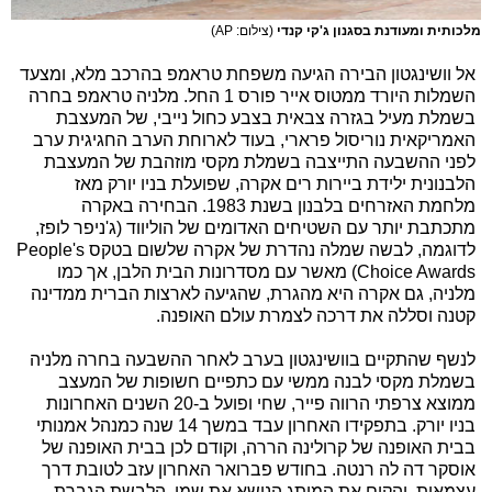
מלכותית ומעודנת בסגנון ג'קי קנדי
(צילום: AP)
אל וושינגטון הבירה הגיעה משפחת טראמפ בהרכב מלא, ומצעד
השמלות היורד ממטוס אייר פורס 1 החל. מלניה טראמפ בחרה
בשמלת מעיל בגזרה צבאית בצבע כחול נייבי, של המעצבת
האמריקאית נוריסול פרארי, בעוד לארוחת הערב החגיגית ערב
לפני ההשבעה התייצבה בשמלת מקסי מוזהבת של המעצבת
הלבנונית ילידת ביירות רים אקרה, שפועלת בניו יורק מאז
מלחמת האזרחים בלבנון בשנת 1983. הבחירה באקרה
מתכתבת יותר עם השטיחים האדומים של הוליווד (ג'ניפר לופז,
לדוגמה, לבשה שמלה נהדרת של אקרה שלשום בטקס People's
Choice Awards) מאשר עם מסדרונות הבית הלבן, אך כמו
מלניה, גם אקרה היא מהגרת, שהגיעה לארצות הברית ממדינה
קטנה וסללה את דרכה לצמרת עולם האופנה.
לנשף שהתקיים בוושינגטון בערב לאחר ההשבעה בחרה מלניה
בשמלת מקסי לבנה ממשי עם כתפיים חשופות של המעצב
ממוצא צרפתי הרווה פייר, שחי ופועל ב-20 השנים האחרונות
בניו יורק. בתפקידו האחרון עבד במשך 14 שנה כמנהל אמנותי
בבית האופנה של קרולינה הררה, וקודם לכן בבית האופנה של
אוסקר דה לה רנטה. בחודש פברואר האחרון עזב לטובת דרך
עצמאית, והקים את המותג הנושא את שמו. הלבשת הגברת