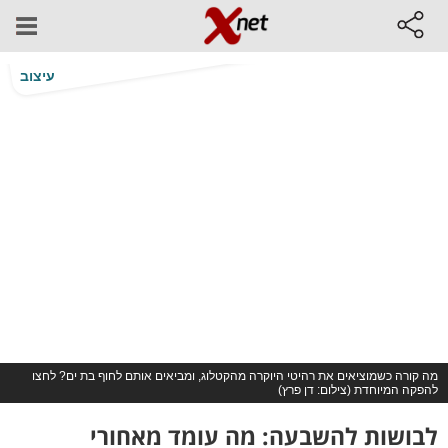
עיצוב
מה קורה כשמוציאים את רהיטי היוקרה מהקטלוג, ומביאים אותם לחוף בת ים? לחצו
להפקה המיוחדת (צילום: דן פרץ)
לבושות להשבעה: מה עומד מאחורי