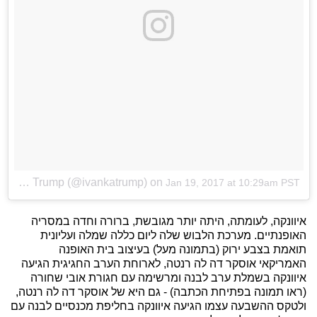
A photo posted by Ivanka Trump (@ivankatrump)
on
Jan 19, 2017 at 10:29am PST
איוונקה, לעומתה, היתה יותר מגובשת, ברורה וחדה במסריה
האופנתיים. מערכת הלבוש שלה ליום כללה שמלה ועליונית
תואמת בצבע ירוק (בתמונה מעל) בעיצוב בית האופנה
האמריקאי אוסקר דה לה רנטה, לארוחת הערב החגיגית הגיעה
איוונקה בשמלת ערב לבנה ומרשימה עם חגורת אובי שחורה
(ראו תמונה בפתיחת הכתבה) - גם היא של אוסקר דה לה רנטה,
ולטקס ההשבעה עצמו הגיעה איוונקה בחליפת מכנסיים לבנה עם