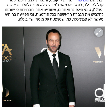
ובראשם
טום פורד
ומארק ג'ייקובס, ומנגד, מעצבי אופנה כמו
קרל לגרפלד, ג'ורג'יו ארמאני ("מדוע שלא ארצה להלביש אישה
יפה?"), טומי הילפיגר ואחרים, שהודיעו אחרי הבחירות כי ישמחו
להלביש את הגברת הראשונה בכל הזדמנות, וכי הפגיעה בה היא
מעשה לא פמיניסטי, כמי שנשפטת על מעשיו של בעלה.