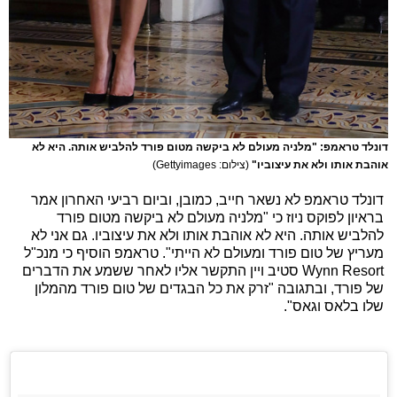
דונלד טראמפ: "מלניה מעולם לא ביקשה מטום פורד להלביש אותה. היא לא
אוהבת אותו ולא את עיצוביו"
(צילום: Gettyimages)
דונלד טראמפ לא נשאר חייב, כמובן, וביום רביעי האחרון אמר
בראיון לפוקס ניוז כי "מלניה מעולם לא ביקשה מטום פורד
להלביש אותה. היא לא אוהבת אותו ולא את עיצוביו. גם אני לא
מעריץ של טום פורד ומעולם לא הייתי". טראמפ הוסיף כי מנכ"ל
Wynn Resort סטיב ויין התקשר אליו לאחר ששמע את הדברים
של פורד, ובתגובה "זרק את כל הבגדים של טום פורד מהמלון
שלו בלאס וגאס".