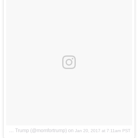
A photo posted by ðﾟﾇﾺðﾟﾇﾸPoster Mom For Prez Trump (@momfortrump)
on
Jan 20, 2017 at 7:11am PST