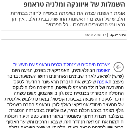
השמלות של איוונקה ומלניה טראמפ
אומת האופנה עצרה את נשימתה בציפייה לחזות בבחירות
הלבוש של הנשים הראשונות החדשות בבית הלבן. איך הן
נראו ומי המעצבים שתמכו - כל הפרטים
|
איתי יעקב
20.01.17 05:08
מערכת היחסים שמנהלת מלניה טראמפ עם תעשיית
האופנה
הבינלאומית, והאמריקאית בפרט, הגיעה היום
(שישי) לשיאה. לאחר שבימים האחרונים רחשו השמועות בדבר
מעצב ה
אופנה
שילביש את הגברת הראשונה החדשה לטקס
ההשבעה של דונלד טראמפ לנשיאות, התייצבה מלניה לטקס
התפילה המסורתי בכנסיית סנט ג'ון בוושינגטון, משם עשתה
דרכה לטקס ההשבעה בגבעת הקפיטול, במערכת לבוש אלגנטית
של המעצב היהודי-אמריקאי ראלף לורן. טראמפ בחרה בשמלת
גולף מצמר בצבע תכלת בהיר, עם עליונית בצבע זהה הנסגרת
בהצלבה ויוצרת חיתוך גיאומטרי באזור החזה. כפפות עור תכולות
חותמות את המראה הנהדר הזה, שצבעיו הרכים והשיער האסוף
ברוך שיוו למלניה מראה מעודן ומלכותי, ששואב השראה גדולה