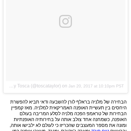
A photo posted by Tosca (@toscataylor)
on
Jan 20, 2017 at 10:10pm PST
הבחירה של מלניה בראלף לורן להשבעה ודאי תביא להפשרת
היחסים בין תעשיית האופנה האמריקאית למלניה. מאז קמפיין
הבחירות של טראמפ הפכה מלניה לסלע המריבה בעולם
האופנה, כשמחנה אחד צולב אותה על בחירותיה האופנתיות
ומונה את מספר המעצבים שהכריזו כי לעולם לא ילבישו אותה,