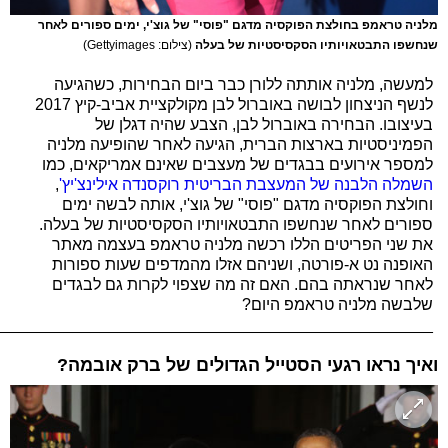
מלניה טראמפ בחולצת הפוקסיה מדגם "פוסי" של גוצ'י, ימים ספורים לאחר
שנחשפו התבטאויותיו הסקסיסטיות של בעלה
(צילום: Gettyimages)
למעשה, מלניה אותתה ללורן כבר ביום הבחירות, כשהגיעה
לנשף הניצחון לבושה באוברול לבן מקולקציית אביב-קיץ 2017
בעיצובו. הבחירה באוברול לבן, הצבע שהיה דגלן של
הפמיניסטיות בארצות הברית, הגיעה לאחר שהופיעה מלניה
למספר אירועים בבגדים של מעצבים שאינם אמריקאים, כמו
השמלה הלבנה של המעצבת הבריטית רוקסנדה אילינצ'יץ'
,
וחולצת הפוקסיה מדגם "פוסי" של גוצ'י, אותה לבשה ימים
ספורים לאחר שנחשפו התבטאויותיו הסקסיסטיות של בעלה.
את שני הפריטים הללו רכשה מלניה טראמפ בעצמה מאתר
האופנה נט א-פורטה, ושניהם אזלו מהמדפים שעות ספורות
לאחר שנראתה בהם. האם זה מה שצפוי לקרות גם לבגדים
שלבשה מלניה טראמפ היום?
_________________________________________________
ואיך נראו רגעי הסטייל הגדולים של ברק אובמה?