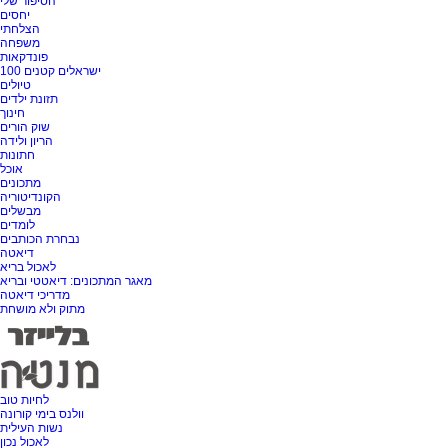
הסיפור שלי
יחסים
הצלחתי
משפחה
פונדקאות
100 ישראלים קטנים
טיולים
תזונת ילדים
חינוך
שוק הורים
הריון ולידה
חתונות
אוכל
מתכונים
הקונדיטוריה
מבשלים
לומדים
נבחרת הכותבים
דיאטה
לאכול בריא
מאגר המתכונים: דיאטטי ובריא
מדריכי דיאטה
מתוק ולא מושחת
לחיות טוב
וולנס בימי קורונה
נשות העילית
לאכול נכון