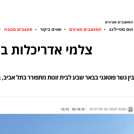
המעצבים מציגים
הום סטיילינג
המעצבים מציגים
שווים ביקור
מעצבים מטבח
11 צלמי אדריכלות
בין גשר פוטוגני בבאר שבע לבית זונות מתפורר בתל אביב, בין אתר בנייה סואן לווילה מפוארת: 11 ר
לעמוד של אדריכלות Xnet
12:12
02.10.16