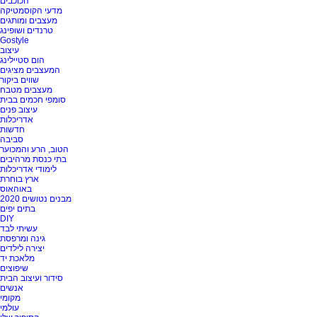
הכוכבים
מדעי הקוסמטיקה
מעצבים ומותגים
טרנדים ושופינג
Gostyle
עיצוב
הום סטיילינג
המעצבים מציגים
שווים ביקור
מעצבים מטבח
סומפי חכמים בבית
עיצוב פנים
אדריכלות
חדשות
סביבה
הטוב, הרע והמכוער
בתי כנסת מרהיבים
לימודי אדריכלות
ארץ בוחרת
באוהאוס
מבנים נטושים 2020
בתים יפים
DIY
עשיתי לבד
גינה ומרפסת
יצירה לילדים
מלאכת יד
שיפוצים
סידור ועיצוב הבית
אנשים
מקומי
עולמי