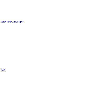
הקורונה בשער
שוברי
אבן 