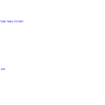
הקורונה בשער
שוברי
אבן 