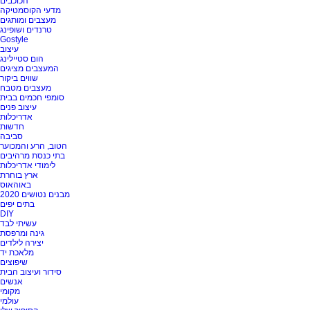
הכוכבים
מדעי הקוסמטיקה
מעצבים ומותגים
טרנדים ושופינג
Gostyle
עיצוב
הום סטיילינג
המעצבים מציגים
שווים ביקור
מעצבים מטבח
סומפי חכמים בבית
עיצוב פנים
אדריכלות
חדשות
סביבה
הטוב, הרע והמכוער
בתי כנסת מרהיבים
לימודי אדריכלות
ארץ בוחרת
באוהאוס
מבנים נטושים 2020
בתים יפים
DIY
עשיתי לבד
גינה ומרפסת
יצירה לילדים
מלאכת יד
שיפוצים
סידור ועיצוב הבית
אנשים
מקומי
עולמי