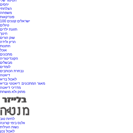
הסיפור שלי
יחסים
הצלחתי
משפחה
פונדקאות
100 ישראלים קטנים
טיולים
תזונת ילדים
חינוך
שוק הורים
הריון ולידה
חתונות
אוכל
מתכונים
הקונדיטוריה
מבשלים
לומדים
נבחרת הכותבים
דיאטה
לאכול בריא
מאגר המתכונים: דיאטטי ובריא
מדריכי דיאטה
מתוק ולא מושחת
לחיות טוב
וולנס בימי קורונה
נשות העילית
לאכול נכון