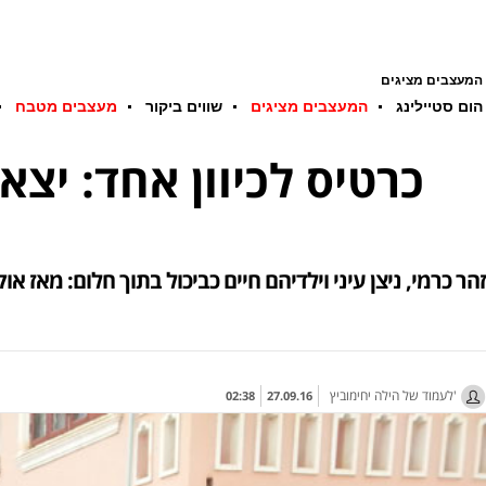
המעצבים מציגים
הום סטיילינג
המעצבים מציגים
שווים ביקור
מעצבים מטבח
כרטיס לכיוון אחד: יצא
זהר כרמי, ניצן עיני וילדיהם חיים כביכול בתוך חלום: מאז אוקטובר 2014 הם נודדים בין ארצות, ערים ואיים, מטיילים, מבלים ונהנים. אבל יש גם רגעים קשים. 
לעמוד של הילה יחימוביץ'
02:38
27.09.16