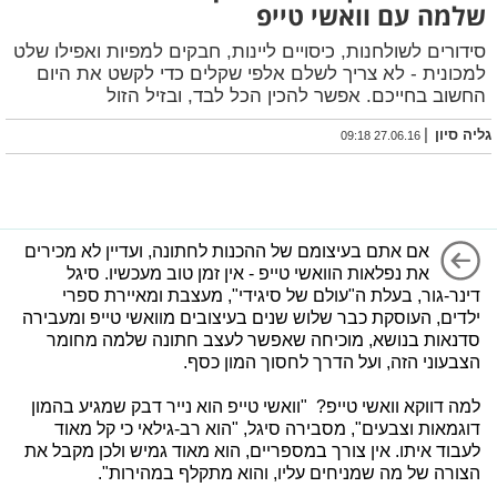
שלמה עם וואשי טייפ
סידורים לשולחנות, כיסויים ליינות, חבקים למפיות ואפילו שלט
למכונית - לא צריך לשלם אלפי שקלים כדי לקשט את היום
החשוב בחייכם. אפשר להכין הכל לבד, ובזיל הזול
|
גליה סיון
27.06.16 09:18
אם אתם בעיצומם של ההכנות לחתונה, ועדיין לא מכירים
את נפלאות הוואשי טייפ - אין זמן טוב מעכשיו. סיגל
דינר-גור, בעלת ה"עולם של סיגידי", מעצבת ומאיירת ספרי
ילדים, העוסקת כבר שלוש שנים בעיצובים מוואשי טייפ ומעבירה
סדנאות בנושא, מוכיחה שאפשר לעצב חתונה שלמה מחומר
הצבעוני הזה, ועל הדרך לחסוך המון כסף.
למה דווקא וואשי טייפ? "וואשי טייפ הוא נייר דבק שמגיע בהמון
דוגמאות וצבעים", מסבירה סיגל, "הוא רב-גילאי כי קל מאוד
לעבוד איתו. אין צורך במספריים, הוא מאוד גמיש ולכן מקבל את
הצורה של מה שמניחים עליו, והוא מתקלף במהירות".