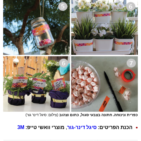
כפרית ונינוחה. חתונה בצבעי סגול, כתום וצהוב
(צילום: סיגל דינר גור)
הכנת הפריטים:
סיגל דינר-גור
,
מוצרי
וואשי טייפ:
3M