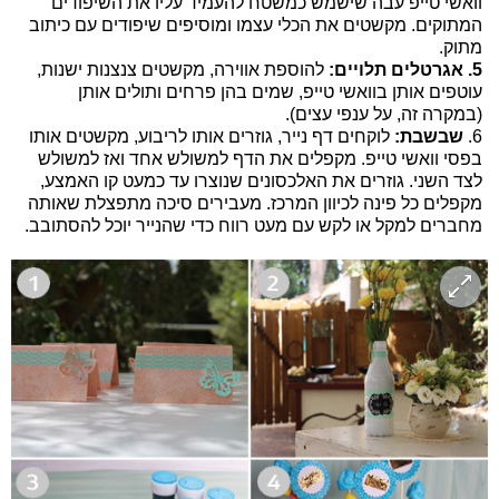
וואשי טייפ עבה שישמש כמשטח להעמיד עליו את השיפודים
המתוקים. מקשטים את הכלי עצמו ומוסיפים שיפודים עם כיתוב
מתוק.
5.
אגרטלים תלויים:
להוספת אווירה, מקשטים צנצנות ישנות,
עוטפים אותן בוואשי טייפ, שמים בהן פרחים ותולים אותן
(במקרה זה, על ענפי עצים).
6.
שבשבת:
לוקחים דף נייר, גוזרים אותו לריבוע, מקשטים אותו
בפסי וואשי טייפ. מקפלים את הדף למשולש אחד ואז למשולש
לצד השני. גוזרים את האלכסונים שנוצרו עד כמעט קו האמצע,
מקפלים כל פינה לכיוון המרכז. מעבירים סיכה מתפצלת שאותה
מחברים למקל או לקש עם מעט רווח כדי שהנייר יוכל להסתובב.