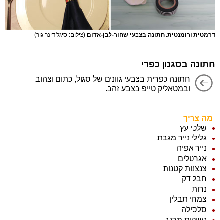
דרמטית ורומנטית. חתונה בצבעי שחור-לבן-אדום
(צילום: סיגל דינר גור)
חתונה בסגנון כפרי
חתונה כפרית בצבעי גוונים של סגול, כתום וצהוב
ובמטאליק טייפ בצבע זהב.
מה צריך
שלטי עץ
גלילי נייר מגבת
נייר אפיה
אגרטלים
צנצנות קטנות
חבל דק
נרות
צמחי תבלין
סלסילה
נשיקות מרנג