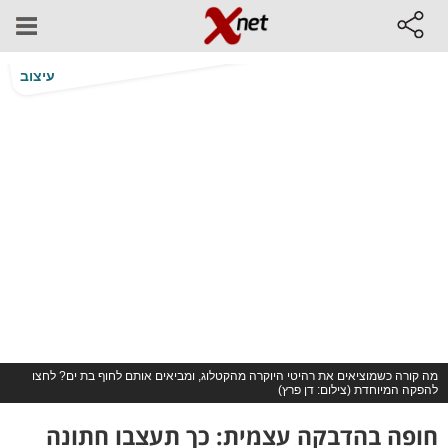
עיצוב
מה קורה כשמוציאים את רהיטי היוקרה מהקטלוג, ומביאים אותם לחוף בת ים? לחצו
להפקה המיוחדת (צילום: דן פרץ)
חופה בהדבקה עצמית: כך תעצבו חתונה