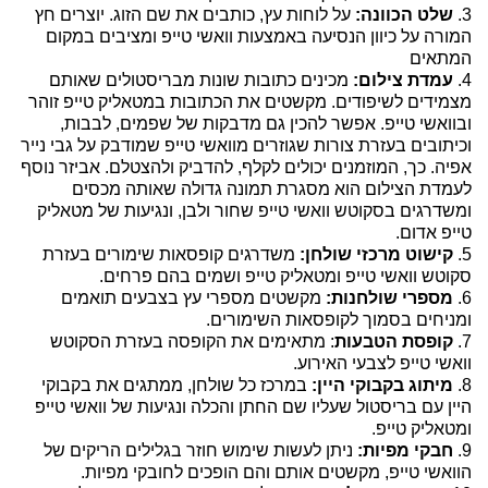
3.
שלט הכוונה:
על לוחות עץ, כותבים את שם הזוג. יוצרים חץ
המורה על כיוון הנסיעה באמצעות וואשי טייפ ומציבים במקום
המתאים
4.
עמדת צילום:
מכינים כתובות שונות מבריסטולים שאותם
מצמידים לשיפודים. מקשטים את הכתובות במטאליק טייפ זוהר
ובוואשי טייפ. אפשר להכין גם מדבקות של שפמים, לבבות,
וכיתובים בעזרת צורות שגוזרים מוואשי טייפ שמודבק על גבי נייר
אפיה. כך, המוזמנים יכולים לקלף, להדביק ולהצטלם. אביזר נוסף
לעמדת הצילום הוא מסגרת תמונה גדולה שאותה מכסים
ומשדרגים בסקוטש וואשי טייפ שחור ולבן, ונגיעות של מטאליק
טייפ אדום.
5.
קישוט מרכזי שולחן:
משדרגים קופסאות שימורים בעזרת
סקוטש וואשי טייפ ומטאליק טייפ ושמים בהם פרחים.
6.
מספרי שולחנות:
מקשטים מספרי עץ בצבעים תואמים
ומניחים בסמוך לקופסאות השימורים.
7.
קופסת הטבעות
: מתאימים את הקופסה בעזרת הסקוטש
וואשי טייפ לצבעי האירוע.
8.
מיתוג בקבוקי היין:
במרכז כל שולחן, ממתגים את בקבוקי
היין עם בריסטול שעליו שם החתן והכלה ונגיעות של וואשי טייפ
ומטאליק טייפ.
9.
חבקי מפיות:
ניתן לעשות שימוש חוזר בגלילים הריקים של
הוואשי טייפ, מקשטים אותם והם הופכים לחובקי מפיות.