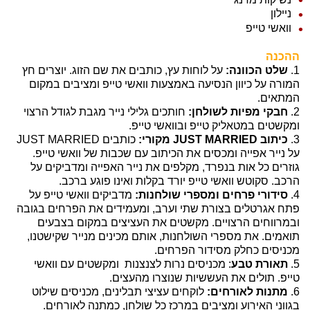
ניילון
וואשי טייפ
ההכנה
1.
שלט הכוונה:
על לוחות עץ, כותבים את שם הזוג. יוצרים חץ
המורה על כיוון הנסיעה באמצעות וואשי טייפ ומציבים במקום
המתאים.
2.
חבקי מפיות לשולחן:
חותכים גלילי נייר מגבת לגודל הרצוי
ומקשטים במטאליק טייפ ובוואשי טייפ.
3.
כיתוב JUST MARRIED מקורי:
כותבים JUST MARRIED
על נייר אפייה ומכסים את הכיתוב עם שכבות של וואשי טייפ.
גוזרים כל אות בנפרד, מקלפים את נייר האפייה ומדביקים על
הרכב. סקוטש וואשי טייפ יורד בקלות ואינו פוגע ברכב.
4.
סידורי פרחים ומספרי שולחנות:
מדביקים וואשי טייפ על
פתח אגרטלים בצורת שתי וערב, ומעמידים את הפרחים בגובה
ובמרווחים הרצויים. מקשטים את העציצים במקום בצבעים
תואמים. את מספרי השולחנות, אותם מכינים מנייר שקישטנו,
מכניסים כחלק מסידור הפרחים.
5.
תאורת טבע
: מכניסים נרות לצנצנות ומקשטים עם וואשי
טייפ. תולים את העששיות שנוצרו מהעצים.
6.
מתנות לאורחים:
לוקחים עציצי תבלינים, מכניסים שילוט
בגווני האירוע ומציבים במרכז כל שולחן, כמתנה לאורחים.