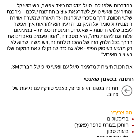
בהדרכות שלפניכם, סיגל מדגימה כיצד אפשר, בשימוש קל
ומהיר עם וואשי טייפ, לשדרג את עיצוב החתונה שלכם – מהכנת
שלטי הכוונה, דרך מספרי שולחנות ועד תאורה שמשרה אווירה
רומנטית וקסומה על המקום. "הרעיון הוא להראות איך אפשר
לעצב שלוש חתונות – שאנטית, רומנטית וכפרית – במינימום
עלות וגם ליהנות מזה", היא מסבירה, "המון פעמים מאבדים את
הדרך בכל הלחץ הזה של ההכנות לחתונה, ויש משהו שהוא לא
רק מרגיע בעיסוק הפיזי - אלא גם כזה שנותן לזוג את המקום שלו
בעיצוב האירוע".
את הכנת היצירות מדגימה סיגל עם וואשי טייפ של חברת 3M.
חתונה בסגנון שאנטי
חתונה בסגנון רגוע וכייפי, בצבעי טורקיז עם נגיעות של
צהוב.
מה צריך?
בריסטולים
חותכן בצורת פרפר (פאנץ')
בועות סבון