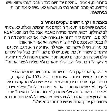
סהרוריים, אמנים, שחלקם עד היום לבד? אבל ידעתי שהוא איש
מדהים, לא סתם התאהבתי בו, ושהוא לא יעשה לי את המוות
בגירושים".
באמת היו לך גירושים שקטים ומהירים.
"אנשים שואלים אותי, איך חילקתם את הרכוש? וואלה, לא שמתי
לב שחילקנו רכוש. הייתה פרידה כואבת, אבל בלי דם. הוא לא בא
לנקום בי. הייתה לי דירה והיא נשארה אצלי. אני לא יודעת מה היה
לו בבנק. לא נכנסנו לרזולוציות האלה. ואז אני רואה אותו
בקיסריה, ויש לו אישה יפה, אמא'לה, איזו יפה היא. אגב, היא גם
הייתה ב'הישרדות', כמו נועם. יש להם שני ילדים בגיל של הילדים
שלנו ועכשיו הם עוברים לעמק חפר. ואשתו אומרת לי, את יודעת
מה יקרה? הבת שלי והבן שלך יתאהבו ולא נצליח לעצור את זה'".
מי שעוקב אחרי קרן פלס ברשתות החברתיות יודע שהיא לא
מפחדת מחשיפת יתר. באינסטגרם יש לה 103 אלף עוקבים,
בפייסבוק המוני חברים, והיא מגיבה לאנשים ולא מתקמצנת על
לייקים. "אני עושה את זה כי אני סקרנית כמו ילדה", היא מחייכת.
"אני זוכרת את סבתא שלי אומרת, 'מה זה הכבלים האלה? יותר
טוב ערוץ אחד. אמרתי לעצמי שתמיד אשתדל לא להיות הסבתא
שרוצה רק ערוץ אחד. עכשיו פתחתי סנאפצ'ט".