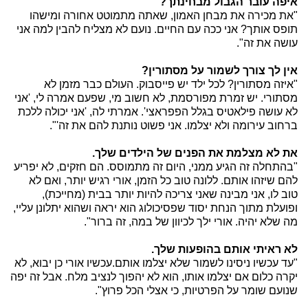
איפה עובר הגבול מבחינתך?
"את מכירה את מבחן האמון, שאתה מתמוטט אחורה ומישהו
תופס אותך? אני ככה עם החיים. נועם לא מצליח להבין למה אני
עושה את זה".
אין לך צורך לשמור על מסתורין?
"איזה מסתורין? לכל ילד יש פייסבוק. העולם כבר מזמן לא
מסתורי. יש זמרת מפורסמת, לא חשוב מי, שפעם אמרה לי, 'אני
לא עושה פילאטיס בגלל הפפראצי'. אמרתי לה, 'אני יכולה ללכת
ברחוב עירומה ולא יצלמו. אני פשוט נותנת להם את זה'".
את לא מצלמת את הפנים של הילדים שלך.
"בהתחלה זה הגיע ממני, היום זה מתמוסס. הם חזקים, לא יפריע
להם שיזהו אותם. ללונה טוב כל הזמן, אורי רגיש יותר, ואם לא
טוב לו, אני מבינה שאני צריכה להיות יותר בבית (מחייכת),
ופועלת מתוך הנחת יסוד שפסיכולוג הוא יראה ושהוא יתלונן עליי,
מה שלא יהיה. אורי ילך לכיוון של במה, זה ברור".
לא ראיתי אותם בהופעות שלך.
"עד עכשיו ניסינו לשמור שלא יצלמו אותם.עכשיו אורי כן יבוא, לא
יקרה כלום אם יצלמו אותו, הוא לא יהפוך לנציב מלח. אבל זה יפה
שנועם שומר על הפרטיות, כי אצלי הכל פרוץ".