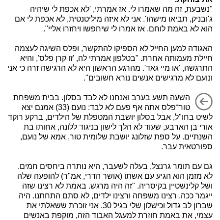
"נשבעת, זה מה שאמרו לי. אז אמרתי, 'לא אכפת לי שיהיה
ג'ובניק, תביאו מישהו'. אני לא איזה מיליטנטית, לא אכפת לי אם
הוא לא באמת לוחם. אז אמרו לי שיחפשו ויחזרו אליי".
האגודה למען החייל לא הספיקו להתקשר, ופלס השיגה לעצמה
חיילת מעמותה אחרת. "בטלפון אמרתי לה, 'זו קרן פלס', והיא
התרגשה, 'או מיי גאד'. מהרגע הראשון היא לא הרגישה זרה כי אני
ונועם לא מרגישים אנשים נורא חשובים".
השעה תשע בערב ואנחנו לא לבד בסלון. בבית משפחת
טור־פלס אתה אף פעם לא לבד: נועם (33) אמנם יצא
לשיט בחו"ל, אבל בסלון יושבת המטפלת של הילדים, ברקע רוקד
אורי בן הארבע, שעוד לא הלך לישון בניגוד ללונה, אחותו בת
השנתיים. על ספת שזלונג יושבת שלומית טור, אמא של נועם,
ספורטאית עבר.
גם עם תומר גרנצל, בעלה לשעבר, היא נותרה ביחסים חמים.
לא מזמן הוא הגיע עם אשתו (אושר הדרי, אמ"ר) להופעה שלה
ושל קלינשטיין בקיסריה. "זה היה מרגש. באמת לא רצינו שזה
ייגמר ככה. רצינו משפחה ורצינו ילדים, לא סתם התחתנו. היה
שברון לב גדול וכישלון שלי בגיל 30. אני זוכרת ששאלתי את
עצמי, את באמת חוזרת למעגל האבוד הזה, מוקפת באנשים