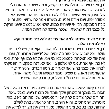
את אוהבת שמתחילים איתך?
"כן, ואני רוצה שיתחילו איתי בבקשה, וכמה שיותר. זה גורם לי
להרגיש שרואים אותי, שאני יפה. לא לכולן זה חשוב. אגב, סבתא
של נועם, שהיא אישה בת 96, לא תצא מהבית אם השיער לא
מסודר יפה, ועם אודם ופנינים. מישהו אמר לה שהיא יפה, והיא
כולה הסמיקה. הלוואי שאהיה כמוה. שלא אגיע למצב שאני זורקת
על עצמי דמות שראיתי, שככה צריכה להיראות אמא".
יהיו אנשים שיתהו למה את צריכה להעביר מסר דווקא
בצילומים כאלה.
"כן, אני יוצרת רצינית שכותבת לתיאטרון הקאמרי, ויש לי בבית
אולפן, וכל שבוע יש לי טור ב'7 ימים' של 'ידיעות אחרונות', ועם
זאת עוד לא הצלחתי למצוא כמו מי אני. את לא כמו אף אחת, ואני
לא כמו אף אחת. אני לא אלטון ג'ון ואני לא דנה ספקטור. הפסקתי
לבחון את עצמי בהשוואה לאחרים. המון דברים שעשיתי יצרו
התקוממות מאנשים שציפו ממני למשהו וקיבלו משהו אחר.
התמונות לא טובות לכם? תתעלמו, קחו רק את השירים.
"זה גם קשור לשלב שאני נמצאת בו בחיים. כנערה את בשלב של
הגנה על עצמך והביטחון שלך עומד על מבנה רעוע בגלל שאת
וההורים שלך צריכים להגן עלייך מאנשים שכוונותיהם לא טובות
מוסרית. יש מחסום, והוא חשוב. אחר כך את עוברת לשלב
החיזור, כמו בטבע, ואני הרגשתי מאוד חזק את הצורך למלא את