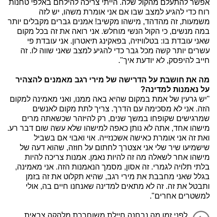
אפשר להתעלם מהקול שלה. הייתי צריכה להילחם באלפי טחנות
רוח כדי להגיע למצב שבו אם אני אומרת משהו, יש לזה
משמעות, זה מהדהד, מישהו מקשיב! אמנים גברים מקבלים יותר
במה מנשים, כי הקול הנשי מוחלש. אני רואה את זה בכל מקום
שאני עובדת בו: בטלוויזיה, בפאקינג תיאטרון. אני עובדת פי
עשרים יותר קשה מכל גבר כדי להגיע למצב שאני שווה לו. זה
חייב להיפסק, לא יודעת איך".
מה את חושבת על הדרישה של מירי רגב מאמנים להצהיר
על נאמנות למדינה?
"יש גרעין של אמת במקום שהיא באה ממנו, ואני מאמינה למקום
הזה. אני לא מסכימה עם הדרך. צריך לתת מקום לאנשים
שמרגישים שקופחו במשך שנים, רק להיזהר שכשאתה מרים
מישהו אחד, אתה לא נותן כאפה למישהו שלא עשה שום דבר רע.
ואת זה אני אומרת כאישה אשכנזייה. אוי ואבוי אם בשביל
שישמיעו שיר שלי אני אצטרך לחתום על חוזה, שהוא דעה של
מישהו אחר לשאלה מה זה להיות נאמן. אמנות צריכה להיות
בלתי תלויה לגמרי. זה אסון, מסמך הנאמנות הזה. אני מאמינה,
בגלל שאני מחבבת את מירי רגב, שהיא תקלוט את זה בזמן
ותבטל את זה. זה לא מתאים למדינה שאנחנו חיים בה, אולי
למשטרים אחרים".
לפני זמן מה נבחנה חיילת משוחררת מלהקה צבאית