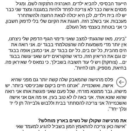
הייעוד הבסיסי, להביא ילדים. האנרגיה התנקזה לשם. ומגיל
מסוים אישה כבר לא צריכה לפחד ולהיות במגננה ומצד שני כבר
יש לה בית וילדים, לכן היא יכולה לצאת החוצה ולהשתחרר
מעכבות. אני בשלב הזה. חוגגת את הקיום שלי בלי לדפוק חשבון,
כי אני בוטחת בעצמי מול העולם.
"בינינו, מאז שהגעתי למצב שאני ודימוי הגוף הדפוק שלי ניצחנו,
אין יותר מדי משמעות לזה שהצטלמתי בבגד ים. אני רואה את
הים מהבית, כל יום בים, כל יום בבגד ים, אני כמובן אופה בבגד
ים וגם את הריאיון הזה, כדאי שהקוראים ידעו שאני עושה בבגד
ים... (צוחקת) ויש לי עוד תשובה בשבילך. כי נמאס לי שאיראן פה.
בחיאת, מספיק, תנו לחיות".
פלס מרגישה שהמאבק שלה קשה יותר גם מפני שהיא
אישה, ואשכנזייה. "אנחנו חיים ביקום שוביניסטי ביותר. יש
מישהו, גבר ממוצא מזרחי, שכל פעם שאני פוגשת אותו אני רואה
שהוא שונא אותי. אני באה לו לא טוב בעין. אז מה אם אני אישה
ואשכנזייה? אני צריכה להסתתר בבית וללבוש גלבייה? תן לי יד
ונלך יחד".
את מרגישה שקולן של נשים בארץ מוחלש?
"אישה כאן צריכה להתאמץ המון בשביל להגיע למעמד שאי