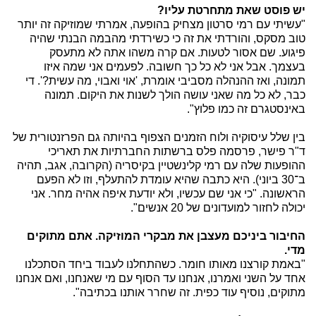
יש פוסט שאת מתחרטת עליו?
"עשיתי עם רמי סרטון מצחיק בהופעה, אמרתי שמוזיקה זה יותר
טוב מסקס, והורדתי את זה כי כשירדתי מהבמה הבנתי שהיה
פיגוע. שם אסור לטעות. אם קרה משהו אתה לא מתעסק
בעצמך. אבל אני לא כל כך חשובה. לפעמים אני שמה איזו
תמונה, ואז ההנהלה מסביבי אומרת, 'אוי ואבוי, מה עשית?'. די
כבר, לא כל מה שאני עושה הולך לשנות את היקום. תמונה
באינסטגרם זה כמו פלוץ".
בין שלל עיסוקיה ולוח הזמנים הצפוף בהיותה גם הפרזנטורית של
ד"ר פישר, פרסמה פלס ברשתות החברתיות את תאריכי
ההופעות שלה עם רמי קלינשטיין בקיסריה (הקרובה, אגב, תהיה
ב־30 ביוני). היא כתבה שהיא עומדת להתעלף, וזו לא הפעם
הראשונה. "כי אני שם עכשיו, ולא יודעת איפה אהיה מחר. אני
יכולה לחזור למועדונים של 20 אנשים".
החיבור ביניכם מעצבן את מבקרי המוזיקה. אתם מתוקים
מדי.
"באמת קורצנו מאותו חומר. כשהתחלנו לעבוד ביחד הסתכלנו
אחד על השני ואמרנו, אנחנו עד הסוף עם מי שאנחנו, ואם אנחנו
מתוקים, נוסיף עוד כפית. זה שחרר אותנו בכתיבה".