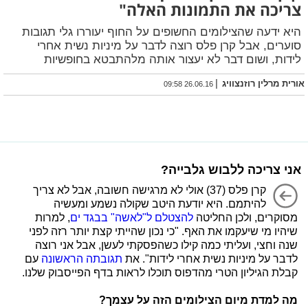
צריכה את התמונות האלה"
היא ידעה שהצילומים החשופים על החוף יעוררו גלי תגובות
סוערים, אבל קרן פלס רוצה לדבר על מיניות נשית אחרי
לידות, ושום דבר לא יעצור אותה מלהתבטא בחופשיות
|
אורית מרלין רוזנצוויג
26.06.16 09:58
אני צריכה ללבוש גלבייה?
קרן פלס (37) אולי לא מרגישה חשובה, אבל לא צריך
להיתמם. היא יודעת היטב שקולה נשמע ומעשיה
מסוקרים, ולכן החליטה
להצטלם ל"לאשה" בבגד ים
, למרות
שיהיו מי שיעקמו את האף. "כי נכון שהייתי קצת יותר רזה לפני
שנה וחצי, ועליתי כמה קילו כשהפסקתי לעשן, אבל אני רוצה
לדבר על מיניות נשית אחרי לידות". את
תגובתה הראשונה
עם
קבלת הגיליון הטרי מהדפוס תוכלו לראות בדף הפייסבוק שלנו.
מה למדת מיום הצילומים הזה על עצמך?