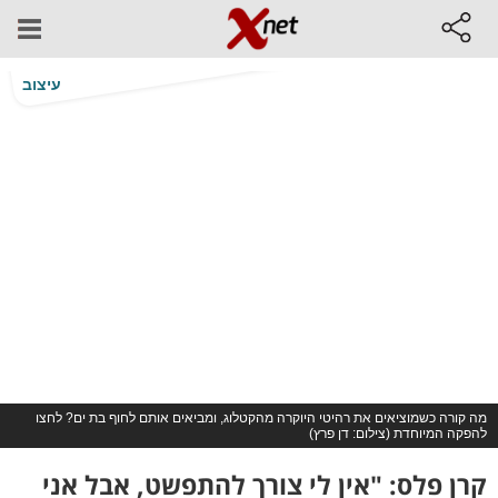
עיצוב
מה קורה כשמוציאים את רהיטי היוקרה מהקטלוג, ומביאים אותם לחוף בת ים? לחצו
להפקה המיוחדת (צילום: דן פרץ)
קרן פלס: "אין לי צורך להתפשט, אבל אני