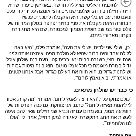
לתוכנית ריאליטי מוזיקלית חדשה. באודישן סיפרה שהיא
הייתה חיילת בודדה, ושלפני שנתיים וחצי אומצה על ידי קרן פלס
ונועם טור. עם או בלי קשר, היא התקבלה לתוכנית. עכשיו
הבחורה הזאת מקבלת את פניי בחיוך יפהפה בסלון המרווח של
פלס וטור במושב חופית הסמוך למכמורת, שם היא מתגוררת
בקרוון מאחורי ביתם.
"כן, יש לי שני ילדים ויש לי את נועה", אומרת פלס, "היא באה
ללילה אחד והיה ברור שהיא לא הולכת מפה. אימצנו אותה לפני
שנתיים וחצי, כשגרנו בבית ינאי בבית קטן. נועם בנה שולחן אוכל
גדול בצורה מוגזמת כי הכל אצלו מוגזם. הוא בונה מיטות גבוהות
ושולחנות גדולים. הוא חווה את העולם כגדול, אבל אנחנו קטנים.
אז אמרתי, 'בוא נאמץ לוחם"'.
כי כבר יש שולחן מתאים.
"כולם צחקו עליי, 'היא רוצה לאמץ לוחם'. אמרתי, 'מה קרה, אסור
לי ליהנות מאיזה לוחם?' סתם, אני צוחקת. גם ככה הפרטיות שלי
הופקעה ממני, בוא נזרום עם זה ונביא שני חיילים שאין להם איפה
לעשות את החג. התקשרתי לאגודה למען החייל, אמרו לי, 'אזלו
לנו הלוחמים'".
את צוחקת.