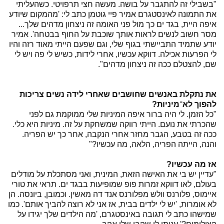
"בשבילי זה להתגבר על בושה. מעשה חצי תרפויטי. כשהעליתי
את התמונה לאינסטגרם אמיר פיי גוטמן כתב לי: 'מהמקום שיודע
איפה היית, בגד ים כך מול פני האומה זה ניצחון מדהים שלך...
מסר חשוב לנשים לראות אותך שוכבת על החוף בבטחה'. אמיר
יודע שתמיד התביישתי בגוף שלי, וגם שפעם הייתי מאוד רזה והיו
לי הפרעות אכילה. דווקא עכשיו, אחרי לידות, כשיש לי פה ויש לי
שם, להצטלם ככה זה ניצחון מדהים".
את נתקלת באנשים שחושבים שאחרי לידה נשים צריכות
להפוך לא־מיניות?
"כל הזמן. לי היה ברור איפה המיניות שלי ממוקמת גם לפני
שהכרתי את נועם. הייתי רווקה שמשחקת על זה. מיניות היא כלי.
ככה זה בטבע, הגבר מחזר אחרי הנקבה, אחר כך יש הפריה.
והנה, הייתה הפריה, הלאה, מה עכשיו?"
אז מה עכשיו?
"עדיין יש בי את האישה הזאת, המינית, ואני מסתכלת על מודלים
בעולם, לאו דווקא זמרות פופ שמופיעות בבגד ים. תראי את טורי
איימוס, פלורנס וולש מפלורנס אנד דה מאשין. וכמובן, ביונסה. הן
לא אומרות, 'יש לי ילדים בבית, אז אני לא רוצה להביך אותם'. כמו
שמישהו כתב לי תגובה באינסטגרם, 'מה הילדים שלך יגידו על