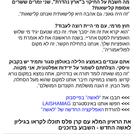
מה חשבת על החיקוי ב"ארץ נהדרת", שני זמרים ששרים
אסופת קלישאות?
"זה היה גאוני. גם אהבה היא קלישאתית ואנחנו קלישאות".
חוץ מרמי, עם מי היית רוצה לעבוד?
"הוא יקרא את זה וזה יסבך אותי. זה כמו שנועם יגיד מי שלוש
האופציות לסקס אחריי. בשנה הראשונה את לא אומרת מי
האופציות שלך. אנחנו בתחילת הקשר, זה לא מקום
לפוליאמוריה".
אתם עובדים באמצע הלילה באולפן סגור ותמיד יש בקבוק
וויסקי. הצלחתם לשמור על ידידות אפלטונית, אני מקווה.
"זה כמו שאתה לומד תורה או בודהיזם, אתה נמצא במקום נורא
קדוש. משהו במוזיקה חיבר אותנו למקום שהוא מעל הסחלה,
מעל הבוץ. זו הגנה מושלמת. הקונדום המושלם".
>>>
חבבו את
"לאשה" בפייסבוק
>>>
חפשו אותנו באינסטגרם:
LAISHAMAG
>>>
להורדת
האפליקציה החדשה של "לאשה"
את הראיון המלא עם קרן פלס תוכלו לקראו בגיליון
לאשה החדש - השבוע בדוכנים