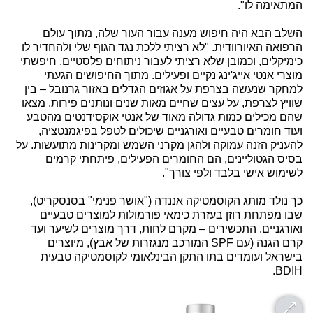
המתאימה לו".
השלב הבא היה חיפוש מענה עבור העור שלה, מתוך עולם
הרפואה האיורוודית. "לא רציתי ללכת נגד הגוף שלי ולהחדיר לו
כימיקלים, וכמובן שלא רציתי לעבור ניתוחים פלסטיים. חיפשתי
מוצרי אנטי אייג'ינג נקיים ופעילים. מתוך החיפושים הגעתי
למחקר שנעשה בצרפת על אגוזים הגדלים באזור גרנובל – בין
שוויץ לצרפת, על עצים שחיים מאות שנים ונותנים פירות. מצאו
שהם מכילים כמות גדולה מאוד של אנטי אוקסידנטים מהטבע
ועוד חומרים טבעיים ואורגניים שיכולים לטפל בפיגמנטציה,
להעניק הזנה עמוקה ולהגן מקרני השמש ומקרינות מתועשות. על
בסיס הגטוליינים, הם החומרים הפעילים, פיתחתי קרמים
לשימוש אישי בלבד ולפי צורך".
כך נולד מותג הקוסמטיקה אננדה ("אושר פנימי" בסנסקריט),
שבו מפתחת רוזן בעזרת כימאי פורמולות למוצרים טבעיים
ואורגניים. התכשירים – מקרם לחות, דרך מוצרים לשיער ועד
קרם הגנה (עם SPF המורכב מנגזרות של אבץ), מיוצרים
בישראל ועומדים בתו התקן הבינלאומי לקוסמטיקה טבעית
BDIH.