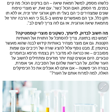
כלשהו מספק, למשל חמאת שיאה – הם בודקים הכול: מה קיים
בפנים, מי הספק, האם הכול 'כשר'. עם זאת, יש מוצרי טיפוח
שונים שמצהירים כי הם בעלי תו תקן אורגני יותר זניח, או ללא תו
תקן כלל, וכך הם מאפשרים שימוש ב-SLS כי הוא הרבה יותר זול
מחמאת שיאה אורגנית. אז גם לזה צריך לשים לב".
מה חשוב לבדוק, לדעתך, כשקונים מוצרי קוסמטיקה?
"ממש כמו בתזונה, צריך להסתכל על התווית ועל האותיות
הקטנות. גם אם מוצר מצהיר באותיות קידוש לבנה שהוא מועשר
בוויטמין E, מבט נוסף עלול להציג שורה של רכיבים עם שמות
מסובכים – ואז כנראה לא מדובר רק בצמחי מרפא ובחומרים
טבעיים. היום אנשים קצת יותר מודעים ומתחילים לחשוב על
העור שלהם, על הבריאות שלהם ועל הסביבה. אני אומרת,
בצורה הכי פשוטה – אם אתם לא אוכלים את כל הכימיקלים
האלה, למה למרוח אותם על העור?"