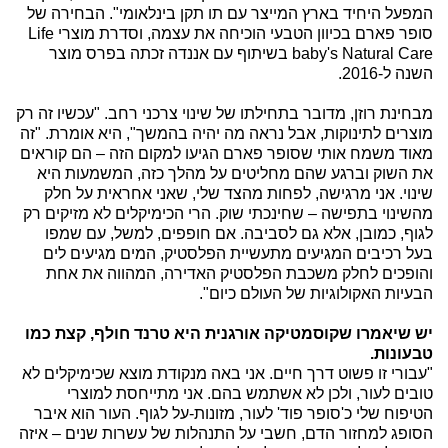
המפעל היחיד בארץ המייצר עם תו תקן בינלאומי". הבחירה של
סופר פארם בכיוון הטבעי הוכיחה את עצמה, וסדרת מוצרי Life
baby's Natural Care בשיתוף עם אננדה זכתה בפרס מוצר
השנה ל-2016.
מבחינת רוזן, מדובר בתחילתו של שינוי צרכני רחב. "עכשיו זה רק
מוצרים לתינוקות, אבל נראה מה יהיה בהמשך", היא אומרת. "זה
מאוד משמח אותי שסופר פארם הגיעו למקום הזה – הם קוראים
את השוק וברגע שהם מחליטים על מהלך כזה, המשמעות היא
שינוי. אני מרגישה, לפחות מהצד שלי, שאני אחראית על חלק
מהשינוי בתפישה – שחינכתי שוק. הרי הכימיקלים לא מזיקים רק
לגוף, כמובן, אלא גם לסביבה. אם חופפים, למשל, עם שמפו
בעל רכיבים המגיעים מתעשיית הפלסטיק, המים מגיעים לים
והופכים לחלק משכבת הפלסטיק האדירה, המהווה את אחת
הבעיות האקולוגיות של העולם כיום".
יש שיאמרו שקוסמטיקה אורגנית היא טרנד חולף, קצת כמו
טבעונות.
"עבורי זו פשוט דרך חיים. אני באה מנקודת מוצא שכימיקלים לא
טובים לעור, ולכן לא אשתמש בהם. אני מתייחסת למוצרי
הטיפוח שלי כ'סופר פוד' לעור, מזונות-על לגוף. העור הוא איבר
הסופג למחזור הדם, חשבי על התנהלות של עשרות שנים – איזה