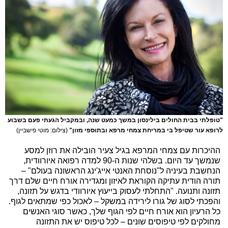
"טופלתי בבית החולים בילינסון במשך כמעט שנה, ובמקביל הגעתי פעם בשבוע
לרופא עור שטיפל בי במריחת צמחי מרפא ובתוספי מזון"
(צילום: מוטי פישביין)
ההיכרות עם צמחי המרפא בגיל צעיר הובילה את רוזן למסע
שנמשך עד היום. בשלהי שנות ה-90 למדה רפואה איורוודית,
הנחשבת בעיניה ל"נוסחת האנטי אייג'ינג הראשונה בעולם" –
תורה הודית עתיקה הקוראת לאיזון ומגדירה אורח חיים שלם דרך
תזונה ותנועה. "התחלתי לעסוק בייעוץ איורוודי בדגש על תזונה,
והפכתי לסוג של גורו לירידה במשקל – לאכול כפי שמתאים לגוף.
כל הרעיון הוא אורח חיים לפי הגוף שלך, כאשר סוגי האנשים
מחולקים לפי טיפוסים שונים – לכל טיפוס יש את התזונה