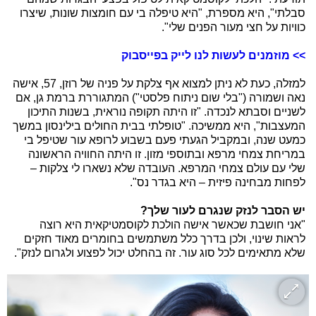
סבלתי", היא מספרת, "היא טיפלה בי עם חומצות שונות, שיצרו
כוויות על חצי מעור הפנים שלי".
>> מוזמנים לעשות לנו לייק בפייסבוק
למזלה, כעת לא ניתן למצוא אף צלקת על פניה של רוזן, 57, אישה
נאה ושמורה ("בלי שום ניתוח פלסטי") המתגוררת ברמת גן, אם
לשניים וסבתא לנכדה. "זו היתה תקופה נוראית, בשנות התיכון
המעצבות", היא ממשיכה. "טופלתי בבית החולים בילינסון במשך
כמעט שנה, ובמקביל הגעתי פעם בשבוע לרופא עור שטיפל בי
במריחת צמחי מרפא ובתוספי מזון. זו היתה החוויה הראשונה
שלי עם עולם צמחי המרפא. העובדה שלא נשארו לי צלקות –
לפחות מבחינה פיזית – היא בגדר נס".
יש הסבר לנזק שנגרם לעור שלך?
"אני חושבת שכאשר אישה הולכת לקוסמטיקאית היא רוצה
לראות שינוי, ולכן בדרך כלל משתמשים בחומרים מאוד חזקים
שלא מתאימים לכל סוג עור. זה בהחלט יכול לפצוע ולגרום לנזק".