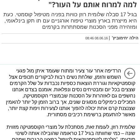
למה למרוח אותם על העור?"
בגיל 17 סבלה שלומית רוזן כוויות בפניה מטיפול קוסמטי. כעת
היא מייצרת בארץ מוצרי טיפוח אורגניים עם תו תקן בינלאומי,
ומזהירה מפני הסכנות שמסתתרות בקרמים
|
הילה יחימוביץ'
08.06.16 08:46
הרדיפה אחר עור צעיר ומתוח שעומד איתן מול פגעי
השמש והזמן, שולחת נשים רבות לביקורים תכופים אצל
קוסמטיקאיות וגוררת הוצאות כספיות נכבדות על שלל הקרמים
שצצים בכל יום ומבטיחים נסים ונפלאות. אומנם בצדם אנחנו
נחשפים גם לאזהרות על הסכנות שבמוצרי הקוסמטיקה,
המכילים כימיקלים מסוגים שונים, אך ברוב הזמן קל יותר להאמין
שצנצנת קרם אחת יכולה להפוך אותנו לצעירות ויפות קצת יותר,
מאשר להתעמק ברשימת רכיבים מסתורית.
שלומית רוזן, לעומת זאת, מסתכלת על מוצרי הקוסמטיקה מזווית
שונה – כמי שחוותה בגיל 17 טראומה שהובילה אותה לשינוי
תודעתי. "הלכתי לקוסמטיקאית לטיפול בפצעי הבגרות שמהם