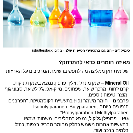
כימיקלים - הם גם בתכשירי הטיפוח שלנו
(צילום: shutterstock)
מאיזה חומרים כדאי להתרחק?
שלומית רוזן ממליצה מה לחפש ברשימת המרכיבים על האריזות
Mineral Oil
– שמן מינרלי, וזלין, פרפין. נמצא בשמן תינוקות,
קרם לחות, מרכך שיער, שפתונים, מייק-אפ, ג'ל לשיער, סבוני גוף
ומוצרי טיפוח נוספים.
פרבנים
– חומר משמר נפוץ בתעשיית הקוסמטיקה. "הפרבנים
הנפוצים ביותר: Isobutylparanen, Butyparaben,
Methylparaben ו-Propylparaben".
PG
– פרופילן גליקול, נמצא בתחליבים, משחות, שמפו.
בתעשיות אחרות משמש כחלק מחומר מבריק רצפות, כנוזל
בלמים ברכב ועוד.