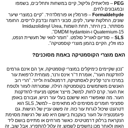
PEG
– פוליאתילן גליקול, קיים במשחות ותחליבים, בשמפו
ובמגבונים לחים.
Formaldehyde
– פורמלין או פורמלדהיד. "קיים במוצרי שיער
שונים, החלקות שיער, לקים, סבוני רחצה ובדבק לריסים. החומר
מסתתר, בין היתר, תחת השמות Imidazolidinyl Urea,
Quaternium-15 ו-DMDM hydantoin".
SLS
– סודיום לאוריל סולפט. "חומר לוואי של תעשיית הנפט,
כמו וזלין, הקיים בהמון מוצרי קוסמטיקה".
האם מוצרי הקוסמטיקה באמת מסוכנים?
"נכון שקיימים כימיקלים במוצרי קוסמטיקה, אך הם אינם גורמים
להזדקנות העור", אומרת ד"ר אינס ורנר, מומחית לרפואת עור
במרכז ורנר קליניק לאסתטיקה, דרמטולוגיה ולייזר. "הרי רוב
האנשים משתמשים בקוסמטיקה רגילה, שמטרתה לעזור ולטפח
את העור. קרם לחות, למשל, מייצר אפקט מניעתי להזדקנות
העור. מה שאפשרי הוא שישנם בעלי עור רגיש, ועבורם באופן
ספציפי חומרים מסוימים לא מתאימים – למשל, SLS הוא
דטרגנט שיכול לגרות עור כזה. זה פשוט עניין של רגישות. גם
פיגמנטציה על העור בעקבות בישום היא סוג של רגישות מסוימת
הנקראת ברלוק דרמטיטיס. כאשר מורחים או מתיזים בושם ליד
האוזן ולאחר מכן נחשפים לשמש, זה עלול להתפרץ. אבל שוב, זה