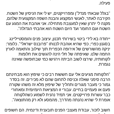
פעילה.
"בגלל שבאתי מנדל"ן ומפרוייקטים, יש לי את הניסיון של השטח.
הקירבה לאתר, לאנשי המקצוע והבנת השפה המקצועית שלהם,
מקנה לי יתרון שאין למעצבת מתחילה. אני אוהבת את המגע עם
השטח ועם החומר ועד היום השטח הוא אהבתי הגדולה".
ייחודה בא לידי ביטוי בשירותי תכנון, עיצוב פנים והומסטייליינג
בסגנון כפרי, כפי שהיא אוהבת לכנותו "פרובנס ישראלי". כלומר:
יניקה מהשורשים של אירופה הכפרית תוך שילוב והתאמה לארץ
החמה שלנו. שאיפתה של חלי הינה להגשים את חלומות
לקוחותיה, שירצו לשוב הביתה וירגישו כמי שבחופשה שאינה
נגמרת.
"הלקוחות מגיעים אלי עם חששות רבים כי שיפוץ הוא מבחינתם
הרבה סימני שאלה וכניסה לתחום שהם לא מכירים. זה בסדר
גמור כי מעבר מגורים ותהליך של שיפוץ מלא זה משהו שקורה
פעם או פעמיים בחיים. עבורי זו המציאות היומיומית ומאחורי
כבר עשרות פרוייקטים. אני תמיד נהנית לשמוע כשהלקוחה
אומרת לי שהיא נהנתה מהדרך, מהמסע ולא רק מהתוצאה".
חשוב לזכור, עבודת מעצבי הפנים תובענית ודינמית. הם חשופים