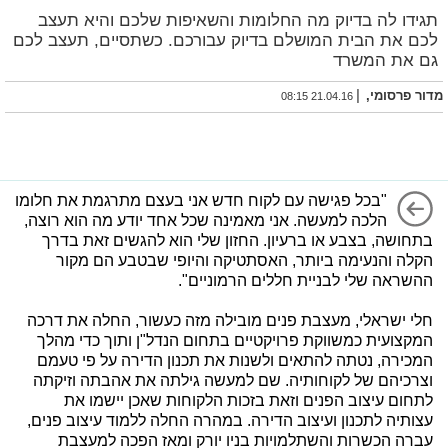
תגידו לה בדיוק מה החלומות והשאיפות שלכם והיא תעצב
לכם את הבית המושלם בדיוק עבורכם. כשתסיים, תעצב לכם
גם את המשרד
|
מדור פרסומי,
21.04.16 08:15
"בכל פגישה עם לקוח חדש אני בעצם מתרגמת את חלומו
הלכה למעשה. אני מאמינה שכל אחד יודע מה הוא רוצה,
בתחושה, בצבע או ברעיון. החזון שלי הוא להגשים זאת בדרך
הקלה והנעימה ביותר, האסתטיקה והיופי שבטבע הם מקור
ההשראה שלי לבניית חללים הרמוניים".
חלי ישראלי, מעצבת פנים מובילה מזה כעשור, החלה את דרכה
המקצועית כמשווקת פרויקטיים בתחום הנדל"ן ותוך כדי מהלך
המכירה, נטתה להתאים ולשנות את תכנון הדירה על פי טעמם
וצרכיהם של לקוחותיה. שם למעשה גילתה את אהבתה וזיקתה
לתחום עיצוב הפנים וזאת בזכות הלקוחות שאכן יישמו את
עצותיה לתכנון ועיצוב הדירה. במהרה החלה ללמוד עיצוב פנים,
עברה הכשרות והשתלמויות בניו יורק ומאז הפכה למעצבת