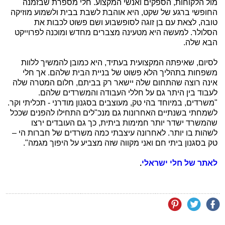
מול הלקוחות, הספקים ואנשי המקצוע. חלי מספרת שבזמנה
החופשי ברגע של שקט, היא אוהבת לשבת בבית ולשמוע מוזיקה
טובה, לצאת עם בן זוגה לסופשבוע ושם פשוט לכבות את
הסלולר. למעשה היא מטעינה מצברים מחדש ומוכנה לפרוייקט
הבא שלה.
לסיום, שאיפתה המקצועית בעתיד, היא כמובן להמשיך ללוות
משפחות בתהליך הלא פשוט של בניית הבית שלהם. אך חלי
אינה רוצה שהתחום שלה יישאר רק בביתם, חלום המטרה שלה
לעבוד בין היתר גם על חללי העבודה והמשרדים שלהם.
"משרדים, במיוחד בהי טק, מעוצבים בסגנון מודרני - תכליתי וקר.
לשמחתי בשנתיים האחרונות גם מנכ"לים התחילו להפנים שככל
שהמשרד ישדר יותר חמימות ביתית, כך גם העובדים ירצו
לשהות בו יותר. לאחרונה עיצבתי כמה משרדים של חברות הי –
טק בסגנון ביתי חם ואני מקווה שזה מצביע על היפוך מגמה".
לאתר של חלי ישראלי
.