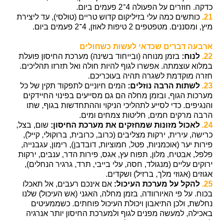
כדקה. חוזרים על הפעולה 4־2 פעמים ביום.
21.
כותשים כמה עלי בזיליקום קדוש טריים (טולסי), עד ליצירת
מיץ, ומסננים. מטפטפים 2 טיפות לאוזן, 4־2 פעמים ביום.
ארבעה דברים שכדאי לעשות כשחולים
22.
לנוח:
בזמן מנוחה (ובייחוד בשינה) מערכת החיסון פועלת
במלוא עוצמתה. אפשרו לגוף להיות חולה ואל תזרזו תהליכים.
חזרה מוקדמת לשגרה תהיה בעוכריכם.
23.
לשתות הרבה נוזלים:
המים חיוניים לתפקוד תקין של כל
מערכות הגוף, ובזמן מחלה הם גם מסייעים בפינוי החיידקים
והנגיפים. כדי לסייע לתהליכי הניקוי וההתחדשות בגוף, שתו
הרבה מרקים חמים, חליטות צמחים ומים.
24.
לאכול מזונות שמחזקים את מערכת החיסון:
שום, בצל,
כרישה, עירית, ירקות מצליבים (כרוב, כרובית, ברוקולי, קייל),
פירות יער (אוכמניות, פטל, חמוציות, דובדבן), רימון, עגבנייה,
פלפל, אבטיח, מלון, תפוח עץ, אגס, פירות הדר, ענבים, ירקות
ירוקים עליים (מנגולד, חסה, עלי בייבי, תרד, גרגיר הנחלים),
אגוזים (אגוזי מלך, ברזיל) ושקדים.
25.
להקל על מערכת העיכול:
אם אינכם רעבים, אל תאכלו
בכוח. על פי האיורוודה, בזמן מחלה, האגני (אש העיכול) שלנו
נחלשת, ולכן התיאבון ויכולת העיכול פוחתים. כשממעיטים
באכילה, למעשה מפנים לגוף ולמערכת החיסון יותר אנרגיה