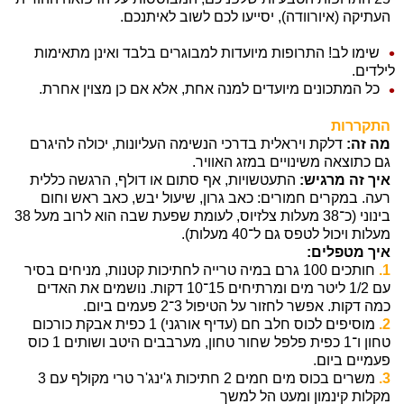
העתיקה (איורוודה), יסייעו לכם לשוב לאיתנכם.
שימו לב! התרופות מיועדות למבוגרים בלבד ואינן מתאימות
לילדים.
כל המתכונים מיועדים למנה אחת, אלא אם כן מצוין אחרת.
התקררות
מה זה:
דלקת ויראלית בדרכי הנשימה העליונות, יכולה להיגרם
גם כתוצאה משינויים במזג האוויר.
איך זה מרגיש:
התעטשויות, אף סתום או דולף, הרגשה כללית
רעה. במקרים חמורים: כאב גרון, שיעול יבש, כאב ראש וחום
בינוני (כ־38 מעלות צלזיוס, לעומת שפעת שבה הוא לרוב מעל 38
מעלות ויכול לטפס גם ל־40 מעלות).
איך מטפלים:
1.
חותכים 100 גרם במיה טרייה לחתיכות קטנות, מניחים בסיר
עם 1/2 ליטר מים ומרתיחים 15־10 דקות. נושמים את האדים
כמה דקות. אפשר לחזור על הטיפול 3־2 פעמים ביום.
2.
מוסיפים לכוס חלב חם (עדיף אורגני) 1 כפית אבקת כורכום
טחון ו־1 כפית פלפל שחור טחון, מערבבים היטב ושותים 1 כוס
פעמיים ביום.
3.
משרים בכוס מים חמים 2 חתיכות ג'ינג'ר טרי מקולף עם 3
מקלות קינמון ומעט הל למשך