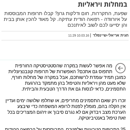
במחלות ויראליות
שפעת, התקררות, חום ודלקות גרון? קבלו תרופות המבוססות
על איורוודה - רפואה הודית עתיקה. קל מאוד להכין אותן בבית
והן יסייעו לכם לשוב לאיתנכם
|
חגית אריאלי-שיינפלד
10.03.16 11:29
מה אפשר לעשות במקרה שהסטטיסטיקה החורפית
תתפוס גם אתכם? האפשרות של תרופות קונבנציונליות
כמובן תמיד עומדת לרשותכם, אבל במקרה של מחלות חורף,
שלא מעט מהן ויראליות והטיפול בהן מתמקד בהרגעת
התסמינים, כדאי לנסות גם את הדרך הטבעית והביתית.
זכרו רק שאם התסמינים מחריפים, או שחלפו שלושה ימים ועדיין
אין הקלה בהם, מומלץ לפנות לרופא המשפחה כדי שיבצע
הערכת מצב ויבדוק אם לא נגרם סיבוך או זיהום המצריכים בכל
זאת טיפול באנטיביוטיקה.
25 התרופות הטבעיות שלפניכם, המבוססות על הרפואה ההודית