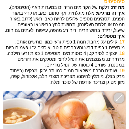
סינוסיטיס
מה זה:
דלקת של הקרומים הריריים במערות האף (הסינוסים).
איך זה מרגיש:
נזלת מוגלתית, אף סתום וכאב או לחץ באזור
הפנים. תסמינים נוספים עלולים להיות כאבי ראש (לרוב באזור
המצח או הלסת העליונה), תחושת לחץ בראש או באוזניים,
שיעול, ירידה בחוש הריח, ריח רע מהפה, עייפות ולעתים גם חום.
איך מטפלים:
17.
קולים על מחבת חמה 1 כפית זרעי כמון, כותשים אותם,
מוסיפים 1 כפית דבש ומערבבים היטב. אוכלים 2־1 פעמים ביום.
18.
יוצקים לסיר קטן 4 כוסות מים ומוסיפים 1 כפית זרעי חילבה.
מרתיחים, מצמצמים את הנוזל לחצי ומסלקים את הזרעים
במסננת. שותים 4 כוסות של הנוזל מדי יום.
19.
שותים הרבה משקאות חמים כמו תה ירוק ומרקים (בייחוד
מרק בצל). מומלץ להימנע מצריכת מוצרי חלב, אלכוהול, קפה,
מזון מטוגן וצריכה עודפת של סוכר ומלח.