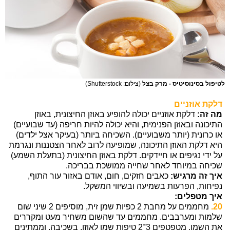
לטיפול בסינוסיטיס - מרק בצל
(צילום: Shutterstock)
דלקת אוזניים
מה זה:
דלקת אוזניים יכולה להופיע באוזן החיצונית, באוזן
התיכונה ובאוזן הפנימית, והיא יכולה להיות חריפה (עד שבועיים)
או כרונית (יותר משבועיים). השכיחה ביותר (בעיקר אצל ילדים)
היא דלקת האוזן התיכונה, שמופיעה לרוב לאחר הצטננות ונגרמת
על ידי נגיפים או חיידקים. דלקת באוזן החיצונית (בתעלת השמע)
שכיחה במיוחד לאחר שחייה ממושכת בבריכה.
איך זה מרגיש:
כאבים חזקים, חום, אודם באזור עור התוף,
נפיחות, הפרעות בשמיעה ובשיווי המשקל.
איך מטפלים:
20.
מחממים על מחבת 2 כפיות שמן זית, מוסיפים 2 שיני שום
שלמות ומערבבים. מחממים עד שהשום משחיר מעט ומקררים
את השמן. מטפטפים 3־2 טיפות שמן לאוזן, בשכיבה, וממתינים