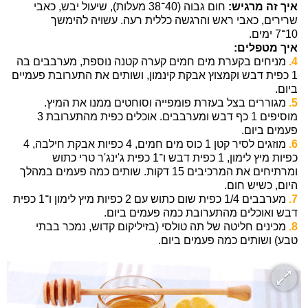
איך זה מרגיש:
חום גבוה (40־38 מעלות), שיעול יבש, כאבי
שרירים, כאבי ראש והרגשה כללית רעה. עשויה להימשך
10־7 ימים.
איך מטפלים:
4.
מניחים בקערת מים חמים קערה קטנה נוספת, מערבבים בה
1 כפית דבש וקמצוץ אבקת קינמון, ושותים את התערובת פעמיים
ביום.
5.
מגוררים בצל בעזרת פומפייה וסוחטים ממנו את המיץ.
מוסיפים 1 כף דבש ומערבבים. אוכלים כפית מהתערובת 3
פעמים ביום.
6.
מוזגים לסיר קטן 1 כוס מים חמים, 4 כפיות אבקת חילבה, 4
כפיות מיץ לימון, 1 כפית דבש ו־1 כפית ג'ינג'ר טרי כתוש
ומרתיחים את המרכיבים 15 דקות. שותים כמה פעמים במהלך
היום, כשיש חום.
7.
מערבבים 1/4 כפית שום כתוש עם 2 כפיות מיץ לימון ו־1 כפית
דבש ואוכלים מהתערובת כמה פעמים ביום.
8.
מכינים חליטה של תה טולסי (בזיליקום קדוש, נמכר בבתי
טבע) ושותים כמה פעמים ביום.