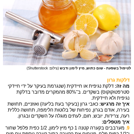
לטיפול בשפעת - שום כתוש, מיץ לימון ודבש
(צילום: Shutterstock)
דלקות גרון
מה זה:
דלקת נגיפית או חיידקית (שנגרמת בעיקר על ידי חיידקי
סטרפטוקוקוס) בשקדים. ב־80% מהמקרים מדובר בדלקת
נגיפית ולא חיידקית.
איך זה מרגיש:
כאבי גרון (בעיקר בעת בליעה) ואוזניים, תחושת
בעירה, אודם בגרון, נפיחות של בלוטות הלימפה, תחושה כללית
רעה, צרידות, יובש, חום, לעתים מוגלה על השקדים ובגרון.
איך מטפלים:
9.
מערבבים בקערה קטנה 1 כף מיץ לימון, 1/2 כפית פלפל שחור
ו־1/2 כפית מלח. מניחים את הקערה בתוך קערה נוספת עם מים