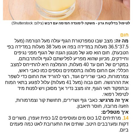
לטיפול בדלקות גרון - משקה לימונדה חמימה עם דבש
(צילום: Shutterstock)
חום
מה זה:
מצב שבו טמפרטורת הגוף עולה מעל הנורמה (מעל
37.5־36.5 מעלות במדידה בפה או מעל 38 מעלות במדידה בפי
הטבעת). חום הוא סוג של מנגנון הגנה של הגוף מפני נגיפים
וחיידקים, מכיוון שהוא מפריע לפלישתם לגוף ולהתרבותם.
במקרים של חום עד 40 מעלות, ההמלצה היא להתייחס למצב
הכללי: אם החום מלווה בתסמינים נוספים כמו כאבי ראש,
צמרמורות, כאבי שרירים ועוד, רצוי להוריד את החום כדי לשפר
את ההרגשה. חום גבוה (מעל 41 מעלות) עלול לפגוע בתאי המוח
ובתפקוד תאי הגוף, זהו מצב נדיר אך מסוכן ויש לפנות מיד
לטיפול רפואי.
איך זה מרגיש:
כאבי גוף ושרירים, תחושת קור וצמרמורות,
הזעה מרובה, חוסר תיאבון.
איך מטפלים:
14.
מרתיחים 1/2 כוס מים ומוסיפים 1/2 כפית זעפרן. משרים 3
דקות ומערבבים היטב. שותים את התערובת לאט כמה פעמים
ביום.