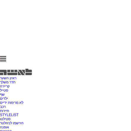
ראיון השער
חדר משלך
קריירה
סטייל
שף
ילדים
לא מרימות ידיים
רכב
תיירות
STYLELIST
סטילטו
הירשמו לניוזלטר
אופנה