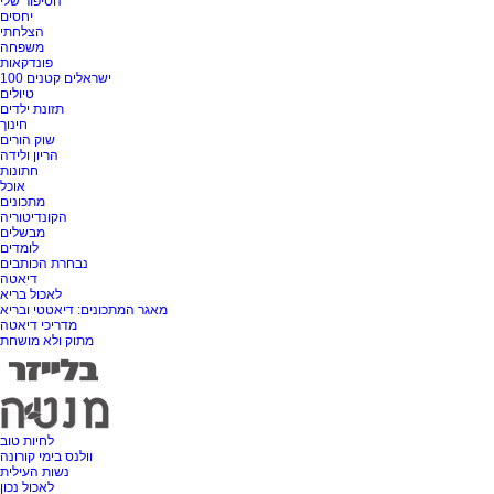
הסיפור שלי
יחסים
הצלחתי
משפחה
פונדקאות
100 ישראלים קטנים
טיולים
תזונת ילדים
חינוך
שוק הורים
הריון ולידה
חתונות
אוכל
מתכונים
הקונדיטוריה
מבשלים
לומדים
נבחרת הכותבים
דיאטה
לאכול בריא
מאגר המתכונים: דיאטטי ובריא
מדריכי דיאטה
מתוק ולא מושחת
לחיות טוב
וולנס בימי קורונה
נשות העילית
לאכול נכון