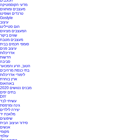
הכוכבים
מדעי הקוסמטיקה
מעצבים ומותגים
טרנדים ושופינג
Gostyle
עיצוב
הום סטיילינג
המעצבים מציגים
שווים ביקור
מעצבים מטבח
סומפי חכמים בבית
עיצוב פנים
אדריכלות
חדשות
סביבה
הטוב, הרע והמכוער
בתי כנסת מרהיבים
לימודי אדריכלות
ארץ בוחרת
באוהאוס
מבנים נטושים 2020
בתים יפים
DIY
עשיתי לבד
גינה ומרפסת
יצירה לילדים
מלאכת יד
שיפוצים
סידור ועיצוב הבית
אנשים
מקומי
עולמי