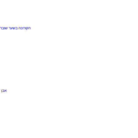
הקורונה בשער
שוברי
אבן 