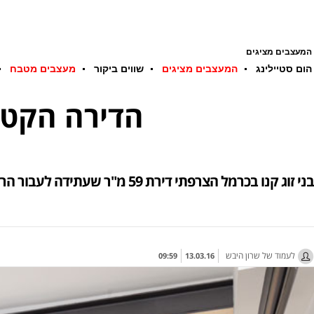
המעצבים מציגים
הום סטיילינג
המעצבים מציגים
שווים ביקור
מעצבים מטבח
הדירה הקטנ
בני זוג קנו בכרמל הצרפתי דירת 59 מ"ר שעתידה לעבור הרחבה. מכיוון שהיתה מוזנחת במיוחד, החליטו לשפץ. כל התוספות - האדריכליות והמשפחתיות - נלקחו בחשבון
לעמוד של שרון היבש
09:59
13.03.16