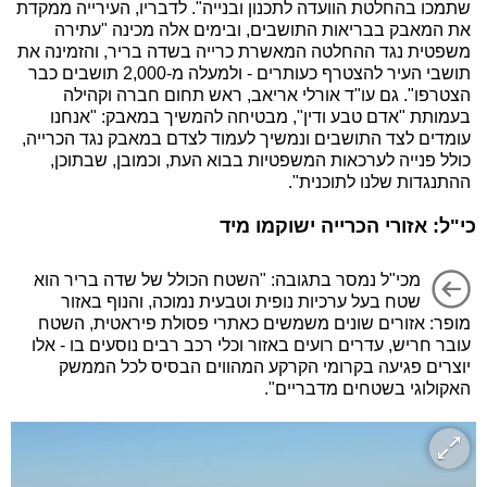
שתמכו בהחלטת הוועדה לתכנון ובנייה". לדבריו, העירייה ממקדת
את המאבק בבריאות התושבים, ובימים אלה מכינה "עתירה
משפטית נגד ההחלטה המאשרת כרייה בשדה בריר, והזמינה את
תושבי העיר להצטרף כעותרים - ולמעלה מ-2,000 תושבים כבר
הצטרפו". גם עו"ד אורלי אריאב, ראש תחום חברה וקהילה
בעמותת "אדם טבע ודין", מבטיחה להמשיך במאבק: "אנחנו
עומדים לצד התושבים ונמשיך לעמוד לצדם במאבק נגד הכרייה,
כולל פנייה לערכאות המשפטיות בבוא העת, וכמובן, שבתוכן,
ההתנגדות שלנו לתוכנית".
כי"ל: אזורי הכרייה ישוקמו מיד
מכי"ל נמסר בתגובה: "השטח הכולל של שדה בריר הוא
שטח בעל ערכיות נופית וטבעית נמוכה, והנוף באזור
מופר: אזורים שונים משמשים כאתרי פסולת פיראטית, השטח
עובר חריש, עדרים רועים באזור וכלי רכב רבים נוסעים בו - אלו
יוצרים פגיעה בקרומי הקרקע המהווים הבסיס לכל הממשק
האקולוגי בשטחים מדבריים".