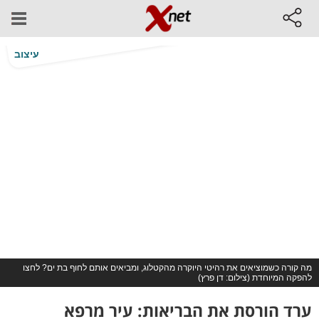
עיצוב
מה קורה כשמוציאים את רהיטי היוקרה מהקטלוג, ומביאים אותם לחוף בת ים? לחצו
להפקה המיוחדת (צילום: דן פרץ)
ערד הורסת את הבריאות: עיר מרפא