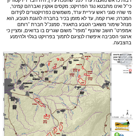
רבות כראש מועצת ערד לפני שהפכה עיר), היה חבר דירקטוריון
כי"ל ואינו מתבטא נגד הפרויקט; מקסים אוקנין ואברהם קמינר,
מי שהיו סגני ראש עיריית ערד, משמשים כפרויקטורים לקידום
המכרה; וארז קמה, עד לא מזמן בכיר בחברה להגנת הטבע, הוא
מנהל שימור משאבי הטבע בתאגיד. סמנכ"ל חברת "רותם
אמפרט" חושב שהנוף "מופר" משום שגרים בו בדואים, ומציין כי
ארגוני הסביבה איפשרו לנציגם לתמוך בפרויקט בגלוי ולהימנע
בהצבעה.