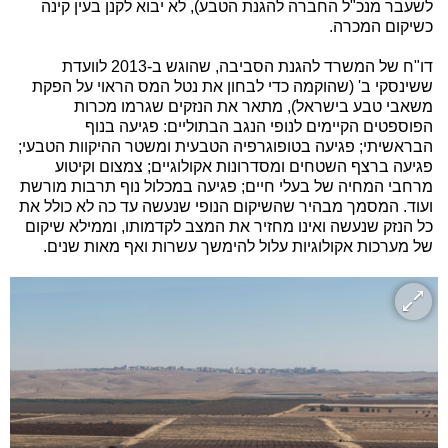
לשעבר מנכ"ל החברה להגנת הטבע), לא יבוא לקנן בעין קינה
כשיקום המכרה.
דו"ח של המשרד להגנת הסביבה, שהוגש ב-2013 לוועדת
ששינסקי ב' (שהוקמה כדי לבחון את נטל המס הראוי על הפקת
משאבי טבע בישראל), מתאר את הנזקים שגרמו מכרות
הפוספטים הקיימים לנופי הנגב הבתוליים: פגיעה בנוף
הבראשיתי; פגיעה בטופוגרפיה הטבעית ומשטר ההיקוות הטבעי;
פגיעה ברצף השטחים ומסדרונות אקולוגיים; צמצום וקיטוע
מרחבי המחיה של בעלי חיים; פגיעה במכלול נוף תרבות מורשת
ועוד. המסמך מבהיר שהשיקום הנופי שנעשה עד כה לא כולל את
כל הנזק שנעשה ואינו מחזיר את המצב לקדמותו, וממילא שיקום
של מערכות אקולוגיות עלול להימשך עשרות ואף מאות שנים.