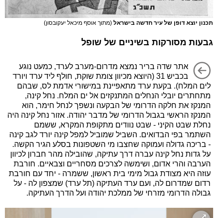
תכנון יוצא דופן של עיר חדשה בישראל
(מתוך אוסף מיכאל יעקובסון)
גבעות מסורקות בשיניים של שופל
אתר שדה בריר נמצא מדרום-מערב לערד, כמעט נוגע
בכביש 31 (היוצא מכיוון צומת שוקת, חולף ליד ערד ויורד
לים המלח). בקעת ערד מתאפיינת במישורי אדמת לס, שבהם
מתחתרים יובלי הנחלים המתנקזים אל ים המלח. נחל קינה,
המנקז את חלקה הדרומי של הבקעה ונשפך לנחל חימר, הוא
המנקז הראשי בגבול הדרומי של מדבר יהודה. אזור נחל קינה היה
נחלת שבט הקיני - שבט נוודים מתקופת המקרא, ששמם
השתמר בפי הבדואים. השביל שמוביל למפל קינה יורד לגב קינה
- בריכה גדולה ועמוקה שחצבו מי השטפונות בסלע הגיר הקשה.
על גדות נחל קינה עברה דרך עתיקה, שהובילה מהר חברון לכיוון
הערבה והרי אדום, ושימשה לצרכים מסחריים וצבאיים. חורבת
עוזה היא מצודת גבול מימי בית ראשון, ששמרה - יחד עם חורבת
רדום שמדרום לה, ועם ערד העתיקה (תל ערד) שמצפון לה - על
גבולה הדרומי מזרחי של ממלכת יהודה ועל הדרך העתיקה.