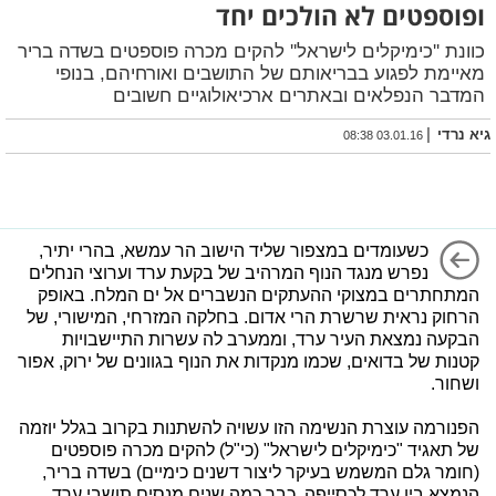
ופוספטים לא הולכים יחד
כוונת ''כימיקלים לישראל'' להקים מכרה פוספטים בשדה בריר
מאיימת לפגוע בבריאותם של התושבים ואורחיהם, בנופי
המדבר הנפלאים ובאתרים ארכיאולוגיים חשובים
|
גיא נרדי
03.01.16 08:38
כשעומדים במצפור שליד הישוב הר עמשא, בהרי יתיר,
נפרש מנגד הנוף המרהיב של בקעת ערד וערוצי הנחלים
המתחתרים במצוקי ההעתקים הנשברים אל ים המלח. באופק
הרחוק נראית שרשרת הרי אדום. בחלקה המזרחי, המישורי, של
הבקעה נמצאת העיר ערד, וממערב לה עשרות התיישבויות
קטנות של בדואים, שכמו מנקדות את הנוף בגוונים של ירוק, אפור
ושחור.
הפנורמה עוצרת הנשימה הזו עשויה להשתנות בקרוב בגלל יוזמה
של תאגיד "כימיקלים לישראל" (כי"ל) להקים מכרה פוספטים
(חומר גלם המשמש בעיקר ליצור דשנים כימיים) בשדה בריר,
הנמצא בין ערד לכסייפה. כבר כמה שנים מנסים תושבי ערד