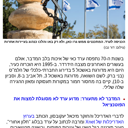
הכניסה לערד. המתכננים ממש גרו כאן, ולא רק באו והלכו כנהוג בעיירות אחרות
(צילום: דור נבו)
בשנות ה-70 נתפסה ערד כאי של איכות בלב המדבר, אולם
בעשורים האחרונים מצבה הידרדר. ב-1995 היא הוכרזה כעיר,
היום היא מדורגת באשכול 5 בדירוג החברתי-כלכלי של הלמ"ס
(בני ברק, לשם השוואה, מדורגת באשכול 3, תל אביב ב-8, וסביון
ב-10), קיים בה מחסור חמור במקורות תעסוקה ומאזן ההגירה
שלה שלילי.
המדבר לא מתעורר: מדוע ערד לא מסוגלת למצות את
הפוטנציאל
לדברי האדריכל והחוקר מיכאל יעקובסון, הכותב
בערוץ
האדריכלות של Xnet
ומרבה לכתוב על ערד בבלוג "חלון אחורי",
העיר תוכננה בגל השני של עיירות הפיתוח, ובשונה מהיישובים