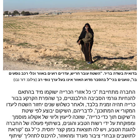
בדואית בשדה בריר. ''השטח עובר חריש, עדרים רועים באזור וכלי רכב נוסעים
בו'', טוענים בכי''ל בהסבר מדוע האזור אינו בעל ערך נופי רב
(צילום: דור נבו)
החברה מתחייבת "כי כל אזורי הכרייה ישוקמו מיד בהתאם
להנחיות גורמי הסביבה הרלבנטיים, כך שהפרת הקרקע בבור
כרייה תהיה זמנית בלבד, ולאחר כשלוש שנים יחזור השטח ליעדו
המקורי או המתוכנן". לדבריהם, השיקום יבוצע לפי שיטת
ה"שיקום תוך כדי כרייה", שזוכה לייעוץ וליווי של אקולוג מוסמך
ומפוקחת על ידי רשות הטבע והגנים, בשיתוף פעולה של החברה
להגנת הטבע, ויש לה תוצאות בזמן קצר יחסית. כי"ל גם "קוראת
לתושבים ונבחרי ציבור מערד ומהאזור, להיכנס לתהליך 'שיתוף