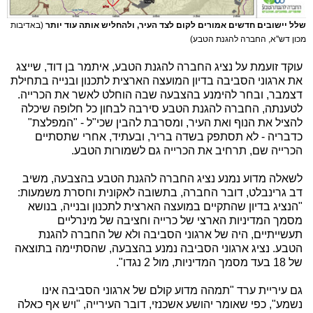
שלל יישובים חדשים אמורים לקום לצד העיר, ולהחליש אותה עוד יותר
(באדיבות
מכון דש''א, החברה להגנת הטבע)
עוקד זועמת על נציג החברה להגנת הטבע, איתמר בן דוד, שייצג
את ארגוני הסביבה בדיון המועצה הארצית לתכנון ובנייה בתחילת
דצמבר, ובחר להימנע בהצבעה שבה הוחלט לאשר את הכרייה.
לטענתה, החברה להגנת הטבע סירבה לבחון כל חלופה שיכלה
להציל את הנוף ואת העיר, ומסרבת להבין שכי"ל - "המפלצת"
כדבריה - לא תסתפק בשדה בריר, ובעתיד, אחרי שתסתיים
הכרייה שם, תרחיב את הכרייה גם לשמורות הטבע.
לשאלה מדוע נמנע נציג החברה להגנת הטבע בהצבעה, משיב
דב גרינבלט, דובר החברה, בתשובה לאקונית וחסרת משמעות:
"הנציג בדיון שהתקיים במועצה הארצית לתכנון ובנייה, בנושא
מסמך המדיניות הארצי של כרייה וחציבה של מינרליים
תעשייתיים, היה של ארגוני הסביבה ולא של החברה להגנת
הטבע. נציג ארגוני הסביבה נמנע בהצבעה, שהסתיימה בתוצאה
של 18 בעד מסמך המדיניות, מול 2 נגדו".
גם עיריית ערד "תמהה מדוע קולם של ארגוני הסביבה אינו
נשמע", כפי שאומר יהושע אשכנזי, דובר העירייה, "ויש אף כאלה