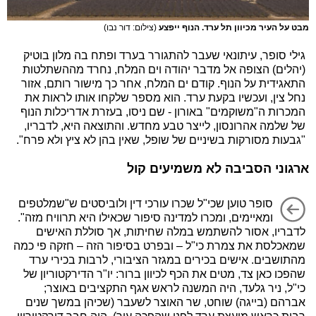
מבט על העיר מכיוון תל ערד. הנוף ייפצע
(צילום: דור נבו)
גילי סופר, עיתונאי שעבר להתגורר בערד ופתח בה מלון בוטיק
(יהלים) הצופה אל מדבר יהודה וים המלח, נחרד מההשתלטות
התאגידית על הנוף. קודם ים המלח, אחר כך מישור רותם, אזור
נחל צין, ועכשיו בקעת ערד. הוא מספר שלקחו אותו לראות את
המכרות ה"משוקמים" באורון - שם ניסו, בעזרת אדריכלות הנוף
של שלמה אהרונסון, לייצר טבע מחדש. והתוצאה היא, לדבריו,
"גבעות מסורקות בשיניים של שופל, שאין בהן לא ציץ ולא פרח".
ארגוני הסביבה לא משמיעים קול
סופר טוען שכי"ל שכרו עורכי דין ולוביסטים ש"שמלטפים
ומאיימים, ומכרו למדינה סיפור שכאילו היא תרוויח מזה".
לדבריו, אסור להשתמש במלה שחיתות, אך סוללת האישים
שמאכלסת את צמרת כי"ל – ובפרט בסיפור הזה – חזקה פי כמה
מהתושבים. אישים בכירים במגזר הציבורי, לרבות בכירי ערד
שהפכו כאן צד, מטים את הכף לכיוון ברור: יו"ר הדירקטוריון של
כי"ל, ניר גלעד, היה המשנה לראש אגף התקציבים באוצר;
אברהם (בייגה) שוחט, שר האוצר לשעבר (שכיהן במשך שנים