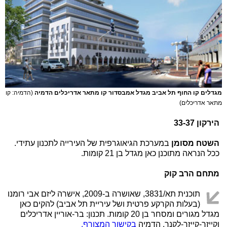
מגדלים קו החוף תל אביב מגדל אמבסדור קו מתאר אדריכלים הדמיה
(הדמיה: קו
מתאר אדריכלים)
הירקון 33-37
השטח מסומן
במערכת הגיאוגרפית של העירייה לתכנון עתידי.
ככל הנראה מתוכנן כאן מגדל בן 21 קומות.
מתחם הרב קוק
תוכנית תא/3831, שאושרה ב-2009, אישרה ליזם אבי רומנו
(בעלות הקרקע פרטית ושל עיריית תל אביב) להקים כאן
מגדל מגורים ומסחר בן 20 קומות. תכנון: בר-אוריין אדריכלים
וקייזר-קייזר-לקנר. הדמיה
בקישור המצורף.