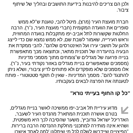
ולכן הם צריכים להיבנות בידיעת התושבים ובהליך של שיתוף
ציבור.
חברת מועצת העיר (מרצ), מיטל להבי, טוענת ש"לא ממש
סופרים את הוועדה המקומית (חברי מועצת העיר, נ"ר). הרבה
החלטות שקשורות לתל אביב-יפו מתקבלות בוועדה המחוזית,
וראש העירייה, שאמור לשבת שם, לא ממש נמצא שם כדי לייצג
ולהגן על תושבי עירו ועל האינטרסים שלהם". להבי ממקדת את
הבעיה בהיעדרה של תוכנית מתאר, וכתוצאה מכך מתאפשרת
בנייה פרועה של מגדלים ש"צומחים מתוך מסמכי מדיניות
(מסמכים שמאפשרים בניית מגדלים באזור נקודתי בעיר, נ"ר).
אלו מסמכים שלא מופקדים ולא פתוחים לדיון ציבורי, ושלא ניתן
להתנגד להם". מסמך המדיניות - שאין לו תוקף סטטוטורי - פותח
לטענתה את הפרצה לבאים בעקבותיו.
''כל קו החוף בעייתי נורא''
מדוע עיריית תל אביב-יפו ממשיכה לאשר בניית מגדלים,
בטרם אושרה תוכנית המתאר? מהנדס העיר לשעבר,
האדריכל ישראל גודוביץ', משער שהסיבה לכך היא משפטית,
ושהיא אינה מותירה למתכנני מחלקת ההנדסה הרבה ברירות.
"הפיצויים שיידרשו לשלם לכל מי שיתלונן 'למה לאחד אישרו