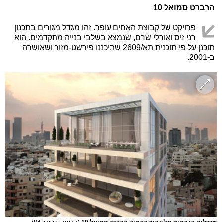
הרברט סמואל 10
פרויקט של קבוצת האחים עופר. זהו מגדל מגורים בתכנון
רני זיס ואורלי שרם, שנמצא בשלבי בנייה מתקדמים. הוא
תוכנן על פי תוכנית תא/2609 שתיכננו פירשט-מזור ושאושרה
ב-2001.
מגדלים קו החוף תל אביב הדמיה הרברט סמואל 10
(הדמיה: סטודיו 84)