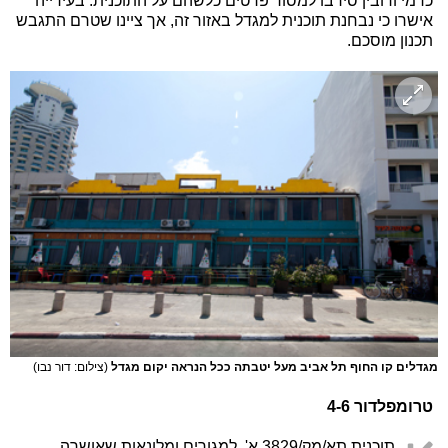
כרמי ורובין סירבו למסור פרטים כלשהם על התוכנית. בעירייה
אישרו כי נבחנת תוכנית למגדל באזור זה, אך ציינו שטרם התגבש
תכנון מוסכם.
מגדלים קו החוף תל אביב מעל יטבתה ככל הנראה יקום מגדל
(צילום: דור נבו)
טרומפלדור 4-6
תוכנית תא/מק/3829 א', למגורים ומלונאות שאושרה