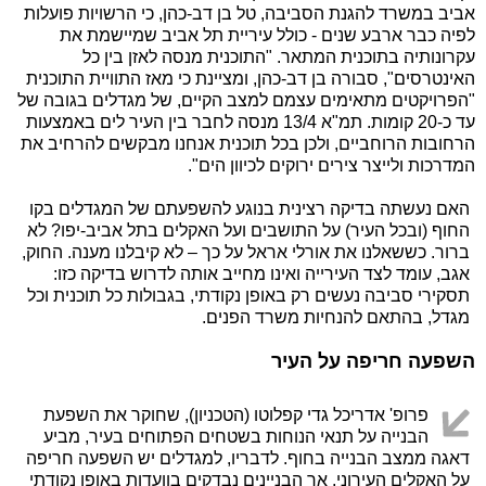
אביב במשרד להגנת הסביבה, טל בן דב-כהן, כי הרשויות פועלות
לפיה כבר ארבע שנים - כולל עיריית תל אביב שמיישמת את
עקרונותיה בתוכנית המתאר. "התוכנית מנסה לאזן בין כל
האינטרסים", סבורה בן דב-כהן, ומציינת כי מאז התוויית התוכנית
"הפרויקטים מתאימים עצמם למצב הקיים, של מגדלים בגובה של
עד כ-20 קומות. תמ"א 13/4 מנסה לחבר בין העיר לים באמצעות
הרחובות הרוחביים, ולכן בכל תוכנית אנחנו מבקשים להרחיב את
המדרכות ולייצר צירים ירוקים לכיוון הים".
האם נעשתה בדיקה רצינית בנוגע להשפעתם של המגדלים בקו
החוף (ובכל העיר) על התושבים ועל האקלים בתל אביב-יפו? לא
ברור. כששאלנו את אורלי אראל על כך – לא קיבלנו מענה. החוק,
אגב, עומד לצד העירייה ואינו מחייב אותה לדרוש בדיקה כזו:
תסקירי סביבה נעשים רק באופן נקודתי, בגבולות כל תוכנית וכל
מגדל, בהתאם להנחיות משרד הפנים.
השפעה חריפה על העיר
פרופ' אדריכל גדי קפלוטו (הטכניון), שחוקר את השפעת
הבנייה על תנאי הנוחות בשטחים הפתוחים בעיר, מביע
דאגה ממצב הבנייה בחוף. לדבריו, למגדלים יש השפעה חריפה
על האקלים העירוני, אך הבניינים נבדקים בוועדות באופן נקודתי