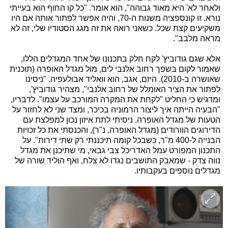
ולאחר לא' היא מאוד גבוהה", הוא אומר. "כל קו החוף הוא בעייתי
נורא. זו קונספציה משנות ה-70, והיה אפשר לפתור אותה אם היו
משקיעים קצת שכל. כשאני רואה את זה מגג הסטודיו שלי, זה לא
מראה מלבב".
אלא שגם גודוביץ' לקח חלק בתכנונו של אחד המגדלים הללו,
שאמור לקום בשפך רחוב אלנבי לים, מול מגדל האופרה (תוכנית
שאושרה ב-2010). היזם, אגב, הוא וואליד אבולעפיה. "ניסינו
לפתור את הציר האומלל של רחוב אלנבי", מצהיר גודוביץ',
ומדגיש כי החליט "לקחת את המקרה המורכב על עצמו". לדבריו,
"הבעיה הייתה איך ליצור הרמוניה בכיכר, ומצד שני לא לחזור על
הטעות של מגדל האופרה. ניסיתי לתת איזון נכון למפלצת עם
הדירוגים הוורודים (מגדל האופרה, נ"ר), והכנסתי את כל זכויות
הבנייה ל-400 מ"ר, כשבכל קומה תיכננתי רק שתי דירות". על
התכנון המפורט עמל האדריכל צבי גבאי, מי שתיכנן את מגדל
נווה צדק - שמאבק התושבים נגדו לא צלח, ואף הוליד שורה של
מגדלים נוספים בעקבותיו.