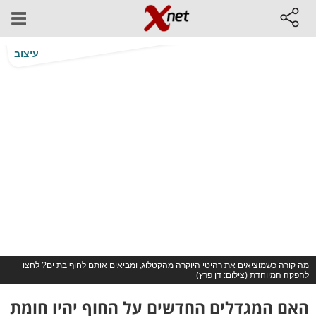
עיצוב
מה קורה כשמוציאים את רהיטי היוקרה מהקטלוג, ומביאים אותם לחוף בת ים? לחצו
להפקה המיוחדת (צילום: דן פרץ)
האם המגדלים החדשים על החוף יהיו חומת