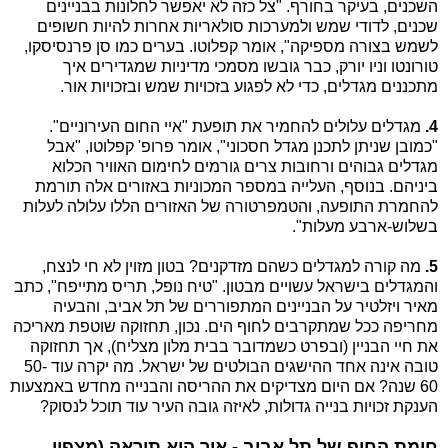
השכנים, בעיקר בחורף. "צל כזה לא יאפשר לחלונות בבניינים
שכנים, לדודי שמש ולמערכות סולאריות אחרות להיות חשופים
לשמש בצורה מספיקה", אומר קפלוטו. בערים כמו סן פרנסיסקו,
טורונטו וניו יורק, כבר גובשו מסמכי מדיניות שמגדירים איך
מתכננים מגדלים, כדי לא לפגוע בזכויות שמש ובזכויות אור.
4.
מגדלים עלולים להחמיר את תופעת "איי החום העירוניים".
"כמובן שניתן לתכנן מגדל חסכוני", אומר פרופ' קפלוטו, "אבל
מגדלים גבוהים ורחובות צרים גורמים לחימום האוויר הכלוא
ביניהם. בנוסף, העלייה במספר המכוניות באזורים אלה תורמת
להחמרת התופעה, והטמפרטורה של האזורים הללו עלולה לעלות
בשלוש-ארבע מעלות".
5.
מה קורה למגדלים כשהם מזדקנים? בטון מזוין לא חי לנצח,
והמגדלים בישראל עשויים מבטון. "טיח נופל, תריס מתייפח", כתב
מאיר ויזלטיר על הבניינים המתפוררים של תל אביב, והבעיה
מחריפה ככל שמתקרבים לחוף הים. נכון, תחזוקה שוטפת מאריכה
את חיי הבניין (ובפרט כשמדובר בבית מלון מצליח), אך תחזוקה
טובה אינה אחד ההישגים הבולטים של ישראל. מה יקרה עוד 50-
60 שנה? אם היום מצדיקים את ההריסה והבנייה מחדש באמצעות
הענקת זכויות בנייה גדולות, לאיזה גובה העיר עוד תוכל לנסוק?
חומת החוף של תל אביב - איך היא תיראה (מצפון