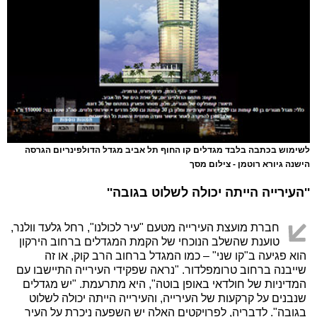
לשימוש בכתבה בלבד מגדלים קו החוף תל אביב מגדל הדולפינריום הגרסה
הישנה גיורא רוטמן - צילום מסך
''העירייה הייתה יכולה לשלוט בגובה''
חברת מועצת העירייה מטעם "עיר לכולנו", רחל גלעד וולנר,
טוענת שהשלב הנוכחי של הקמת המגדלים ברחוב הירקון
הוא פגיעה ב"קו שני" – כמו המגדל ברחוב הרב קוק, או זה
שייבנה ברחוב טרומפלדור. "נראה שפקידי העירייה התיישבו עם
המדיניות של חולדאי באופן בוטה", היא מתרעמת. "יש מגדלים
שנבנים על קרקעות של העירייה, והעירייה הייתה יכולה לשלוט
בגובה". לדבריה, לפרויקטים האלה יש השפעה ניכרת על העיר