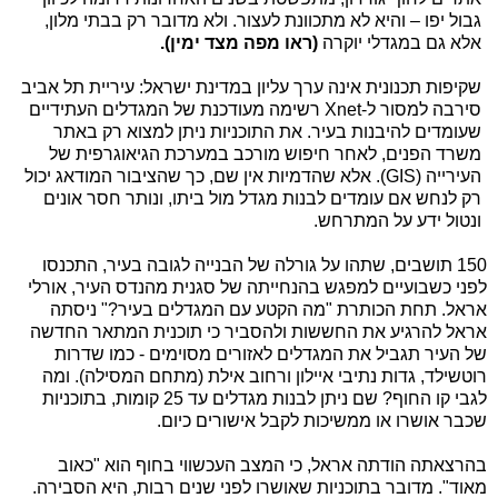
גבול יפו – והיא לא מתכוונת לעצור. ולא מדובר רק בבתי מלון,
אלא גם במגדלי יוקרה
(ראו מפה מצד ימין).
שקיפות תכנונית אינה ערך עליון במדינת ישראל: עיריית תל אביב
סירבה למסור ל-Xnet רשימה מעודכנת של המגדלים העתידיים
שעומדים להיבנות בעיר. את התוכניות ניתן למצוא רק באתר
משרד הפנים, לאחר חיפוש מורכב במערכת הגיאוגרפית של
העירייה (GIS). אלא שהדמיות אין שם, כך שהציבור המודאג יכול
רק לנחש אם עומדים לבנות מגדל מול ביתו, ונותר חסר אונים
ונטול ידע על המתרחש.
150 תושבים, שתהו על גורלה של הבנייה לגובה בעיר, התכנסו
לפני כשבועיים למפגש בהנחייתה של סגנית מהנדס העיר, אורלי
אראל. תחת הכותרת "מה הקטע עם המגדלים בעיר?" ניסתה
אראל להרגיע את החששות ולהסביר כי תוכנית המתאר החדשה
של העיר תגביל את המגדלים לאזורים מסוימים - כמו שדרות
רוטשילד, גדות נתיבי איילון ורחוב אילת (מתחם המסילה). ומה
לגבי קו החוף? שם ניתן לבנות מגדלים עד 25 קומות, בתוכניות
שכבר אושרו או ממשיכות לקבל אישורים כיום.
בהרצאתה הודתה אראל, כי המצב העכשווי בחוף הוא "כאוב
מאוד". מדובר בתוכניות שאושרו לפני שנים רבות, היא הסבירה.