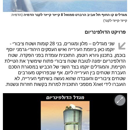
מגדלים קו החוף תל אביב הרברט סמואל 8 קייזר קייזר לקנר הדמיה
(הדמיה:
קייזר-קייזר-לקנר)
פרויקט הדולפינריום
שני מגדלים – מלון ומגורים, בני 28 קומות ושטח ציבורי -
יוקמו כאן ביוזמת העירייה ואיש העסקים היהודי-גרמני יוסף
בוכמן, בתכנון גיורא רוטמן. התוכנית עומדת בפני הפקדה. שטח
הדולפינריום יפונה לטובת שטח ציבורי פתוח שימשיך את הטיילת
הקיימת, והמגדלים יוקמו בצד השני של הכביש במסגרת הסכם
העברת שטחים בין העירייה ליזם. אף שבפרויקט מעורבים
שטחים ציבוריים והעובדה שהוא נעשה בשיתוף העירייה, לא
הועברו לידי Xnet מסמכי התוכנית למרות בקשות חוזרות ונשנות.