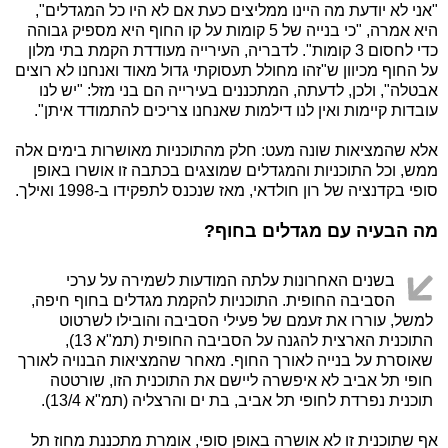
"אני לא יודעת מה היינו ממליצים כעת אם לא היו כל המגדלים",
היא אמרה, "כי בנייה של 5 קומות על קו החוף היא מספיק גבוהה
כדי לחסום 3 קומות". לדבריה, העירייה מעודדת הקמת בתי מלון
על החוף מכיוון ש"זהו מחולל תעסוקתי גדול מאוד ואנחנו לא רוצים
אבטלה", ולכן, לדעתה, המתכננים בעירייה הם בני מזל: "יש לנו
עובדות קיימות ואין לנו דילמות שאנחנו צריכים להתמודד איתן".
אלא שהמציאות שונה מעט: חלק מהתוכניות מאושרות בימים אלה
ממש, וכל התוכניות והמגדלים שמוצגים בכתבה זו אושרו באופן
סופי בקדנציה של רון חולדאי, מאז שנכנס לתפקידו ב-1998 ואילך.
מה הבעיה עם מגדלים בחוף?
בשנים האחרונות עלתה המודעות לשמירה על ערכי
הסביבה החופית. התוכניות להקמת מגדלים בחוף חיפה,
למשל, עוררו את זעמם של פעילי הסביבה והובילו לשרטוט
התוכנית הארצית להגנה על הסביבה החופית (תמ"א 13),
שאוסרת על בנייה לאורך החוף. מאחר שהמציאות הבנויה לאורך
חופי תל אביב לא איפשרה ליישם את התוכנית הזו, שורטטה
תוכנית נפרדת לחופי תל אביב, בת ים והרצליה (תמ"א 13/4).
אף שתוכנית זו לא אושרה באופן סופי, אומרת מתכננת מחוז תל