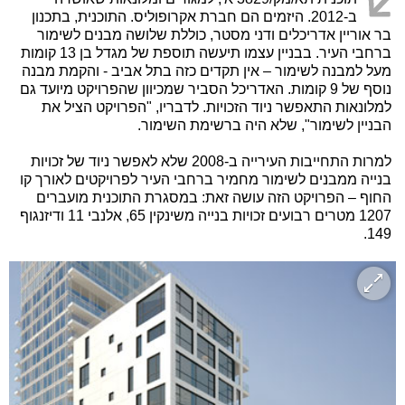
ב-2012. היזמים הם חברת אקרופוליס. התוכנית, בתכנון
בר אוריין אדריכלים ודני מסטר, כוללת שלושה מבנים לשימור
ברחבי העיר. בבניין עצמו תיעשה תוספת של מגדל בן 13 קומות
מעל למבנה לשימור – אין תקדים כזה בתל אביב - והקמת מבנה
נוסף של 9 קומות. האדריכל הסביר שמכיוון שהפרויקט מיועד גם
למלונאות התאפשר ניוד הזכויות. לדבריו, "הפרויקט הציל את
הבניין לשימור", שלא היה ברשימת השימור.
למרות התחייבות העירייה ב-2008 שלא לאפשר ניוד של זכויות
בנייה ממבנים לשימור מחמיר ברחבי העיר לפרויקטים לאורך קו
החוף – הפרויקט הזה עושה זאת: במסגרת התוכנית מועברים
1207 מטרים רבועים זכויות בנייה משינקין 65, אלנבי 11 ודיזנגוף
149.