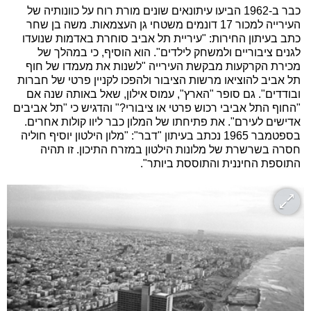
כבר ב-1962 הביעו עיתונאים שונים מורת רוח על כוונותיה של
העירייה למכור 17 דונמים משטחי גן העצמאות. משה בן שחר
כתב בעיתון החירות: "עיריית תל אביב סוחרת באדמות שנועדו
לגנים ציבוריים ולמשחק לילדים". הוא הוסיף, כי במהלך של
מכירת הקרקעות מבקשת העירייה "לשנות את מעמדו של חוף
תל אביב להוציאו מרשות הציבור ולהפכו לקניין פרטי של חברות
ובודדים". גם סופר "הארץ", עמוס אילון, שאל באותה שנה אם
"החוף התל אביבי רכוש פרטי או ציבורי?" והדגיש כי "תל אביבים
אדישים לעירם". את פתיחתו של המלון כבר ליוו קולות אחרים.
בספטמבר 1965 נכתב בעיתון "דבר": "מלון הילטון יוסיף חוליה
חסרה בשרשרת של מלונות הילטון במזרח התיכון. זו תהיה
התוספת החיננית והתוססת ביותר".