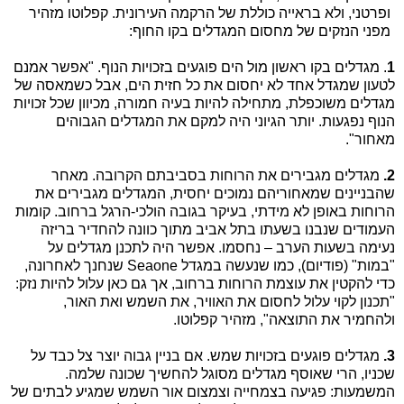
ופרטני, ולא בראייה כוללת של הרקמה העירונית. קפלוטו מזהיר
מפני הנזקים של מחסום המגדלים בקו החוף:
1
. מגדלים בקו ראשון מול הים פוגעים בזכויות הנוף. "אפשר אמנם
לטעון שמגדל אחד לא יחסום את כל חזית הים, אבל כשמאסה של
מגדלים משוכפלת, מתחילה להיות בעיה חמורה, מכיוון שכל זכויות
הנוף נפגעות. יותר הגיוני היה למקם את המגדלים הגבוהים
מאחור".
2.
מגדלים מגבירים את הרוחות בסביבתם הקרובה. מאחר
שהבניינים שמאחוריהם נמוכים יחסית, המגדלים מגבירים את
הרוחות באופן לא מידתי, בעיקר בגובה הולכי-הרגל ברחוב. קומות
העמודים שנבנו בשעתו בתל אביב מתוך כוונה להחדיר בריזה
נעימה בשעות הערב – נחסמו. אפשר היה לתכנן מגדלים על
"במות" (פודיום), כמו שנעשה במגדל Seaone שנחנך לאחרונה,
כדי להקטין את עוצמת הרוחות ברחוב, אך גם כאן עלול להיות נזק:
"תכנון לקוי עלול לחסום את האוויר, את השמש ואת האור,
ולהחמיר את התוצאה", מזהיר קפלוטו.
3.
מגדלים פוגעים בזכויות שמש. אם בניין גבוה יוצר צל כבד על
שכניו, הרי שאוסף מגדלים מסוגל להחשיך שכונה שלמה.
המשמעות: פגיעה בצמחייה וצמצום אור השמש שמגיע לבתים של