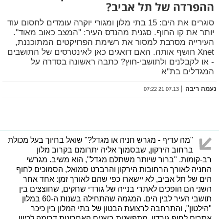
ההפרדה של תל אביב?
סוגרים את הים: 15 בתי מלון ומגורי יוקרה עומדים לחסום עוד
יותר את קו החוף. סגנית מהנדס העיר: ''המצב כאוב מאוד''.
העירייה מסרבת למסור את רשימת הפרויקטים המתוכננת,
Xnet חושף אותה. האם דואגים כאן לאינטרסים של התושבים
- או לקבלנים ולתושבי-חוץ? כתבה ראשונה בסדרה על
המגדלים בת''א
|
נעמה ריבה
21.07.13 07:22
"מה עדיף - מגרש חניה או מגדל?" שואל בחיוך בעל מכולת
ברחוב הירקון, שבסמוך אליה יתרומם בקרוב מלון
רב-קומות. "ברור שיותר משתלם מגדל", הוא משיב. מגרשי
החניה לאורך הרחובות הירקון והרברט סמואל, הסמוכים לחוף
הים של תל אביב, לא יישארו כפי שהם לאורך זמן: אחד אחר
השני הם הופכים לאתרי בנייה של גורדי שחקים, שחוצצים בין
תושבי העיר לבין הים. המגמה שהתחילה בשנות ה-60 במלון
"הילטון", והתרחבה לרצועת הבטון של בתי המלון בין כיכר
אתרים לחוף גורדון, מתפשטת בשנים האחרונות דרומה לכיוון