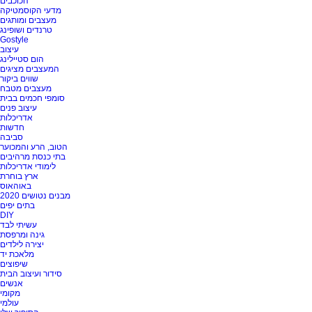
הכוכבים
מדעי הקוסמטיקה
מעצבים ומותגים
טרנדים ושופינג
Gostyle
עיצוב
הום סטיילינג
המעצבים מציגים
שווים ביקור
מעצבים מטבח
סומפי חכמים בבית
עיצוב פנים
אדריכלות
חדשות
סביבה
הטוב, הרע והמכוער
בתי כנסת מרהיבים
לימודי אדריכלות
ארץ בוחרת
באוהאוס
מבנים נטושים 2020
בתים יפים
DIY
עשיתי לבד
גינה ומרפסת
יצירה לילדים
מלאכת יד
שיפוצים
סידור ועיצוב הבית
אנשים
מקומי
עולמי