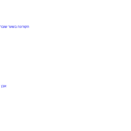
הקורונה בשער
שוברי
אבן 