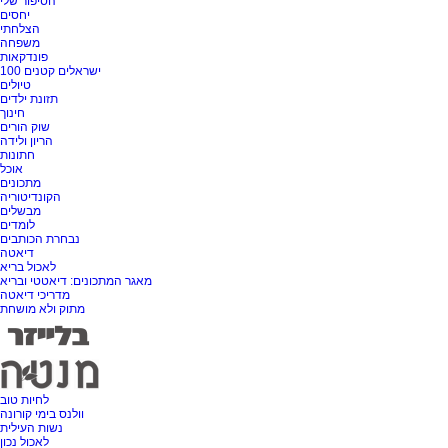
הסיפור שלי
יחסים
הצלחתי
משפחה
פונדקאות
100 ישראלים קטנים
טיולים
תזונת ילדים
חינוך
שוק הורים
הריון ולידה
חתונות
אוכל
מתכונים
הקונדיטוריה
מבשלים
לומדים
נבחרת הכותבים
דיאטה
לאכול בריא
מאגר המתכונים: דיאטטי ובריא
מדריכי דיאטה
מתוק ולא מושחת
לחיות טוב
וולנס בימי קורונה
נשות העילית
לאכול נכון