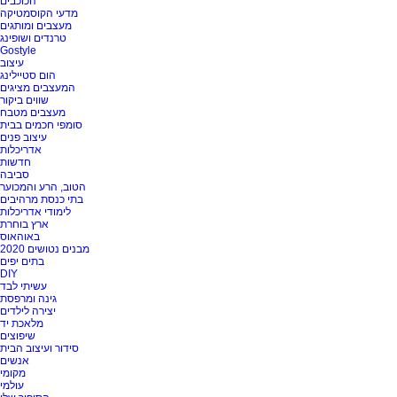
הכוכבים
מדעי הקוסמטיקה
מעצבים ומותגים
טרנדים ושופינג
Gostyle
עיצוב
הום סטיילינג
המעצבים מציגים
שווים ביקור
מעצבים מטבח
סומפי חכמים בבית
עיצוב פנים
אדריכלות
חדשות
סביבה
הטוב, הרע והמכוער
בתי כנסת מרהיבים
לימודי אדריכלות
ארץ בוחרת
באוהאוס
מבנים נטושים 2020
בתים יפים
DIY
עשיתי לבד
גינה ומרפסת
יצירה לילדים
מלאכת יד
שיפוצים
סידור ועיצוב הבית
אנשים
מקומי
עולמי