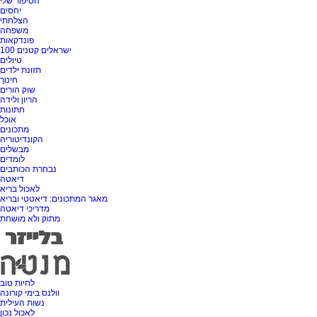
הסיפור שלי
יחסים
הצלחתי
משפחה
פונדקאות
100 ישראלים קטנים
טיולים
תזונת ילדים
חינוך
שוק הורים
הריון ולידה
חתונות
אוכל
מתכונים
הקונדיטוריה
מבשלים
לומדים
נבחרת הכותבים
דיאטה
לאכול בריא
מאגר המתכונים: דיאטטי ובריא
מדריכי דיאטה
מתוק ולא מושחת
לחיות טוב
וולנס בימי קורונה
נשות העילית
לאכול נכון