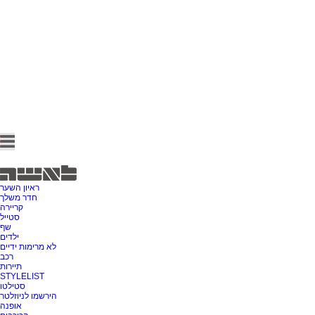
ראיון השער
חדר משלך
קריירה
סטייל
שף
ילדים
לא מרימות ידיים
רכב
תיירות
STYLELIST
סטילטו
הירשמו לניוזלטר
אופנה