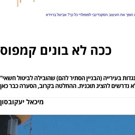
הופך את העיצוב הסקנדינבי לפופולרי כל כך?
אביטל ברוידא
ככה לא בונים קמפוס
''בצלאל'' חוזר למרכז ירושלים, וזו בשורה טובה. אבל איך נבחר האדריכל המתכנן? זכייה תמוהה של משרד אלמוני, התנגדות בעירייה (הבניין הסתיר להם) שהובילה לביטול חשאי
ו לא נדרשים להציג תוכנית. ההחלטה בקרוב, הסערה כבר כאן
מיכאל יעקובסון