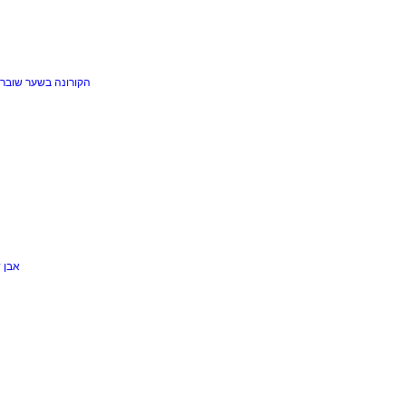
הקורונה בשער
שוברי
אבן 