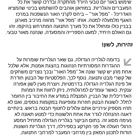
שימוש באור יום טבעי היורד מהתקרה ובדרכו קושר את כל
המעברים והגלריות. במוזיאון אוהבים להשתמש בכינוי שהמציא
האדריכל - "מפל אור" – ביחס לקרני האור הנשפכות במרכז
האגף מלמעלה למטה. אותו "מפל אור" מהווה מרכיב מארגן
בבניין כולו ומחולל את כל מערך התנועה המתרחש בהיקפו. זהו
גם האולם היחיד, למעט הספרייה והמסעדה, שנהנה מאור טבעי.
זהירות, לשון!
בדומה לגלריה הגדולה, גם שאר הגלריות שומרות על
ההגדרות המסורתיות הנהוגות בהצגת אמנות, אלא שלכל
אחת מהן יש קשר שונה אל "מפל האור" ובכך נוצרים משחקים
של קשרי מבט ותנועה. נוסף לכך, הפלסטיות של הבטון חודרת
אל פינת הגלריה הגדולה בדרמטיות, ויוצרת מעין לשון אפורה
ענקית. כאשר עומדים למרגלותיה, ניתן לחוות את המהות
האדריכלית של הבניין, המנצלת במודע את החיבור בין החומר
לחלל. לשונות הבטון חוזרות ומופיעות במקומות נוספים, ואם לא
תהיו מספיק עירניים אתם עלולים לחטוף חבטה בראש. בינתיים
דאגה ההנהלה לגדר את אחת הלשונות כדי למנוע תאונה לא
נעימה מסוג זה. בתום הביקור בגלריה הגדולה מתחיל המסע
הרגלי העולה אל פני הקרקע בספירלה, דרך הגלריות השונות.
הודות לתכנון המאזן בין מרחבי המעבר למרחבי התנועה,