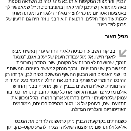
הבניין והרמפות המקיפות אותו בא מהגוגנהיים. השראה נוספת
באה מהמוזיאון שתיכנן לואי קאהן באוניברסיטת ייל שמאפשר לך
באמצעות אטריום מרכזי להציץ מגלריה לגלריה, ומפתה אותך
לגלות עוד ועוד חללים. התנועה היא הבניין, וזה היה גם הרעיון של
פרנק לויד רייט".
מפל האור
בביקור השבוע, הכניסה לאגף החדש עדיין נעשית מבעד
לאגף הישן. אל מול עבודת הענק של יעקב אגם, "מצעד
הזמן", שהושבה לאחרונה אל מקומה, שוכן מסדרון הזכוכית
המגשר בין שני הבניינים - ובכך מנתק למעשה ביניהם. המשותף
בין שני האגפים הוא הבטון החשוף המשולב בטיח לבן, אך זהו רק
ההיבט החומרי שמשותף ביניהם. את החלל המרכזי בעל המידות
ההרמוניות, שאליו נחשפים בבניין הישן, מחליף בבניין החדש
אולם מרכזי צר וגבוה הקושר את כל קומות הבניין, ונראה כמו בור
עמוק שלקרקעיתו יורדים בדרגנוע ארוך המזרז, מקל ומכוון את
התנועה. שם, בעומק של 13 מטר ממפלס הכניסה, ממוקמים
האודיטוריום והגלריה הגדולה.
כשנוחתים בקרקעית הבניין ניתן לראשונה להרים את המבט
אל-על ולהתרשם מהעוצמה שאליה הצליח להגיע סקוט–כהן, תוך