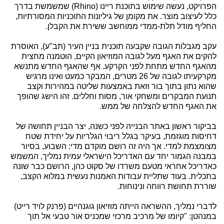
הפרויקט, נעשה שימוש בתוכנת ריינו (Rhino) שמשמשת בדרך
כלל לעיצוב מוצר. את מקומן של גיליונות התוכניות המסורתיות,
החליף מודל תלת-ממדי ממוחשב ששירת את הקבלן.
עקב מגבלות הגובה שקבעה תוכנית בניין העיר (תב"ע), האוסרת
להקים את האגף מעל לגובה המוזיאון הקיים, הוטמנה מחצית
מהאגף החדש מתחת לפני הקרקע. אף שהאגף החדש מתנשא
מקרקעיתו לגובה של 26 מטרים, המבקר כמעט ואינו מרגיש
שהוא נתון בתוך בור וזאת באמצעות שליטה במהירות וקצב
תנועת המבקרים ומשחקי אור, מסות וחללים. זהו הישג שהופך
את האגף החדש להצלחה של ממש.
בביקור ראשון באתר הבנייה לפני כשנה, יצר הבניין תחושה של
דחיסות מוגזמת, בעיקר בגלל ריבוי הגלריות על יחידת שטח
מצומצמת למדי. אך היה זה רושם מוקדם מדי: השבוע, בסיור
במבנה הגמור יחד עם האדריכל הישראלי עמית נמליך, המשמש
כאדריכל אחראי מטעם משרדו של סקוט כהן, הרושם כבר שונה
בתכלית. בעוד שתליית עבודות האמנות נעשית במלוא הקצב,
שוררת תחושת רווחה ונינוחות.
לדברי נמליך, ההשראה הייתה מוזיאון גוגנהיים (פרנק לויד רייט)
במנהטן: "קיומו של מרכיב מרכזי שמכניס אור טבעי אל תוך