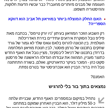
העגומה של מבנים מיותרים מהעבר? כבר עכשיו הדעות חלוקות,
וההיסטוריה תשפוט.
האם החלק המוצלח ביותר במוזיאון תל אביב הוא דווקא
הספרייה?
רק השבוע הוזכר המוזיאון בעיתון "ניו יורק טיימס", בכתבה מאת
פיליפ נובל הסוקרת אירועים עתידיים בזירת האדריכלות
העולמית. בין הכוונה להרוס בלאס וגאס שלד לא גמור של גורד
שחקים בתכנונו של נורמן פוסטר, לבין חנוכת מוזיאון המלחמה
בדרזדן בתכנונו של דניאל ליבסקינד, מציין נובל את האגף החדש
כתוצר מעניין, המהווה את עבודתו הגדולה הראשונה של פרסטון
סקוט כהן - המוכר בעיקר כתיאורטיקן. ואולם, בשורה התחתונה
נובל היה ברור: הבניין הוא אנכרוניסטי עוד בטרם נפתח.
האמנם?
נמצאים בתוך בור בלי להרגיש
נתחיל במיקום ובמספרים: האגף החדש, שבנייתו עלתה
כ-50 מיליון דולר, הוא הבניין האחרון שמוקם במתחם