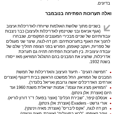
בדיונים.
ואלה תערוכות הפתיחה בנובמבר
בשניים מתוך שלושת האולמות שייוחדו לאדריכלות ועיצוב
(אגף אניאס ובני שטיינמץ לאדריכלות ולעיצוב) כבר ניצבות
עבודותיהם של שניים מבכירי המעצבים המקומיים, שנבחרו
לחנוך את האגף בתערוכותיהם: חנן דה-לנגה, שיצר שני מעגלים
של ספריות, ויעקב קאופמן, הפורש בפני הצופה תהליך שלם של
עבודה עיצובית. בין תערוכות הפתיחה תהיה גם תערוכת
אדריכלות, שתציג את המבנים בהם התגלגל המוזיאון מאז ייסודו
בשנת 1932.
"חמישה רגעים" - תיעוד העיצוב והאדריכלות של חמשת
המבנים של המוזיאון, החל ממשכנו הראשון בבית דיזנגוף (אוצרים
אורחים: האדריכלים יאשה גרובמן ואריאל בלונדר).
"המוזיאון מציג את עצמו": אמנות ישראלית משנת 1960 ועד
היום (אוצרת: אלן גינתון).
אנסלם קיפר, "שבירת הכלים" (אוצר בפועל: ד"ר דורון לוריא).
אורי גרשט - Evaders (אוצרת: אלן גינתון).
חנן דה לנגה, "אקס ליבריס" (אוצרת: מאיה ויניצקי).
יעקב קאופמן, "לרוץ במעגלים" (אוצרת: מאיה ויניצקי).