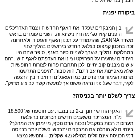
הבניין בנו ישראלים".
ביקורת יפנית
בין המבקרים שפקדו את האגף החדש היו צמד האדריכלים
היפנים קזויו סג'ימה וריו נישיזאווה. השניים עומדים בראש
משרד SANNA, שהתמודד על תכנון האגף והפסיד, ולאחרונה
זכה בתכנון קמפוס בצלאל החדש בירושלים בהליך שנוי
במחלוקת. נמליך, שערך לשניים סיור באגף, סיפר שהם היו
היחידים שהעירו על הפרויקט וציינו את העדפתם לאגף הישן. "הם
עושים מבנים קובייתיים ולכן התחברו פחות לצורות החופשיות
שלא מאפיינות את עבודתם", הוא סבור. "היפנים התרשמו
מרמת הגימור ומהפרטים, כמו הפאנלים והחיבור בין הרצפה
לקיר, דבר שעל פניו נראה פשוט אך למעשה קשה לביצוע מדויק".
צריך לשלם יותר בכניסה?
האגף החדש ייחנך ב-2 בנובמבר. עם תוספת של 18,500
מ"ר, המצריכה משאבים חדשים הכרוכים בהעלאת
תערוכות רבות במקביל ובכוח אדם נוסף, מי יממן את המהלך?
בינתיים לא הוחלט אם המבקרים יתבקשו לשלם יותר בכניסה -
דמי הכניסה אינם זולים ממילא (42 שקלים) – והנושא נמצא