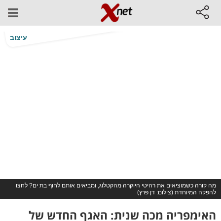
עיצוב
מה קורה כשמוציאים את רהיטי היוקרה מהקטלוג, ומביאים אותם לחוף בת ים? לחצו
להפקה המיוחדת (צילום: דן פרץ)
האימפריה מכה שנית: האגף החדש של