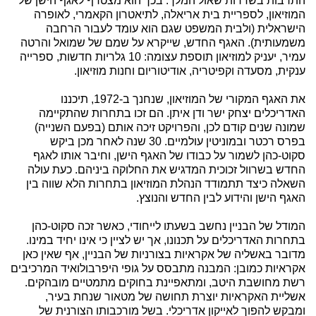
התרבות בשדרות שאול המלך. בכך הוא מצטרף לאגף הישן של
המוזיאון, לספריית בית אריאלה, לתיאטרון הקאמרי, לאופרה
הישראלית (ולבית המשפט שגם הוא עומד לעבור הרחבה
משמעותית). האגף החדש, שייקרא על שמם של שמואל והרטה
עמיר, יעניק למוזיאון תוספת עצומה: 10 גלריות חדשות, ספרייה
ענקית, מסעדה וקפיטריה, אודיטוריום וחנות מוזיאון.
את האגף המקורי של המוזיאון, שנחנך ב-1972, תיכננו
האדריכלים יצחק ישר ודן איתן. הם זכו בתחרות שהתקיימה
שמונה שנים קודם לכן, והפרויקט זיכה אותם (בפעם השנייה)
בפרס רכטר ובמוניטין עולמיים. 30 שנה לאחר מכן ביקש
סקוט-כהן לשמור על כבודו של האגף הישן, וחיבר אותו לאגף
החדש בשרוול זכוכית המדגיש את החלוקה ביניהם. כעת עולה
השאלה כיצד תתמודד הנהלת המוזיאון בתחרות הלא שווה בין
האגף הישן והידוע לבין החדש והנוצץ.
המודל של הבניין נחשב בשעתו לייחודי, כאשר זכה סקוט-כהן
בתחרות האדריכלים על תכנונו, אך יש לציין כי אינו יחיד במינו.
מדובר באשליה של אקראיות בצורניות של הבניין, אף שאין כאן
אקראיות כמובן: המבנה מתבסס על גופי היפרבולואיד המרכיבים
רשת מחושבת היטב, ומתאפיינת בחוקים מתמטיים מובהקים.
אשליית האקראיות יוצרת תחושה של מטאור שנחת בעיר,
ומבקש להפוך לאייקון אדריכלי. בשל מורכבותו הצורנית של