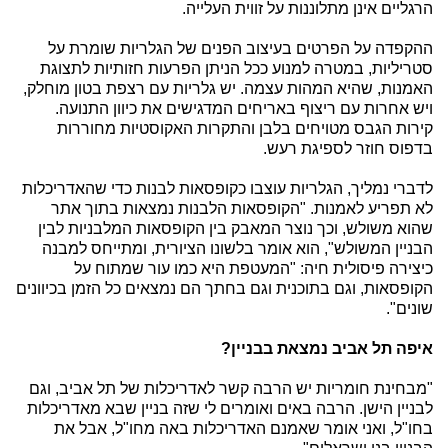
הרגליים אינן מתלוננות על זווית העלייה.
ההקפדה על הפרטים בעיצוב הפנים של הגלריות שומרת על
סטריליות, במטרה למנוע ככל הניתן הפרעות חזותיות לתצוגת
האמנות, שהיא המהות עצמה. יש גלריות עם רצפת בטון מוחלק,
ויש אחרות עם ריצוף באריחים המדגישים את כיוון התנועה.
קירות הגבס מטויחים בלבן והתקרות האקוסטיות מחוררות
בדפוס חוזר לספיגת רעש.
לדברי נמליך, הגלריות עוצבו כקופסאות לבנות כדי שהאדריכלות
לא תפריע לאמנות. "הקופסאות הלבנות נמצאות בתוך אתר
שהוא משולש, וכך נוצר המאבק בין הקופסאות המלבניות לבין
הבניין המשולש", הוא אומר בלשונו הציורית, ומתייחס למבנה
כיצירה פיסולית חיה: "המעטפת היא כמו עור שמתוח על
הקופסאות, וגם בתוכנית וגם בחתך הם נמצאים כל הזמן בכיוונים
שונים".
איפה תל אביב נמצאת בבניין?
"מבחינת חומריות יש הרבה קשר לאדריכלות של תל אביב, וגם
לבניין הישן. הרבה באים ואומרים לי שזה בניין שבא מאדריכלות
בחו"ל, ואני אומר שאמנם האדריכלות באה מחו"ל, אבל את