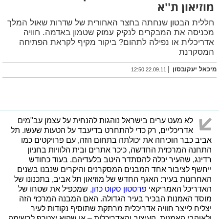
מוזיאון ת''א
חללית הבטון שנחתה בחצר האחורית של שדרות שאול המלך
מכניסה את המבקרים לנקיק עמוק שטמון באדמה. חוויה
אדריכלית או נפילה לתהום? ביקור מקיף לקראת הפתיחה
המסקרנת
|
מיכאל יעקובסון
22.09.11 12:50
לא מעט ערים בישראל נוהגות להנחית על עצמן עב"מים
אדריכליים, רק כדי להתחרט בדיעבד על הטעות שעשו. תל
אביב כבר הוכיחה את יכולתה בתחום הזה, עם פרויקטים כמו
התחנה המרכזית החדשה, כיכר אתרים ובית הלוויות בחניון
רדינג, שהעיר יכלה להסתדר היטב בלעדיהם. בעוד כחודש
ייחשף לציבור אחד המבנים המסקרנים והיקרים שנבנו בשנים
האחרונות בעיר: האגף החדש של מוזיאון תל אביב, בתכנונו של
האדריכל האמריקאי
פרסטון סקוט כהן,
שמכפיל את שטחו של
מוסד האמנות הבכיר בעיר הגדולה. האם המבנה המרכזי הזה
יצליח לייצר חוויה אדריכלית מרתקת שתוסיף נקודות לעיר
ולאוהבי האמנות, העיצוב והאדריכלות – או שהוא יצטרף לרשימה