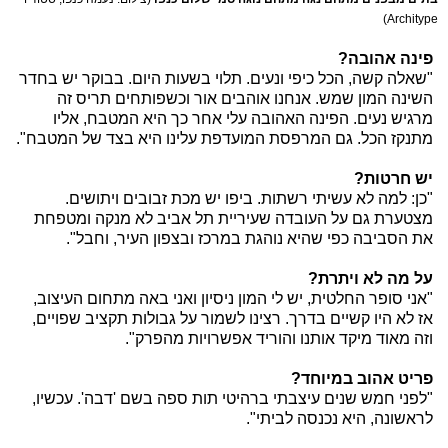
Architype)
פינה אהובה?
"שאלה קשה, הכל כיפי ונעים. תלוי בשעות היום. בבוקר יש בחדר
השינה המון שמש. אנחנו אוהבים אור וכשפותחים תריס זה
מרגיש נעים. הפינה האהובה עלי אחר כך היא המטבח, אליו
מתנקז הכל. גם המרפסת המועדפת עלינו היא בצד של המטבח".
יש חרטות?
"כן: למה לא עשיתי רשתות. ביפו יש מכת זבובים ויתושים.
מצטערת גם על העובדה שעיריית תל אביב לא מנקה ומטפחת
את הסביבה כפי שהיא נוהגת במרכז ובצפון העיר, וחבל".
על מה לא ויתרת?
"אני סופר החלטית, יש לי המון ניסיון ואני באה מתחום העיצוב,
אז לא היו קשיים בדרך. רצינו לשמור על גבולות תקציב שפויים,
וזה מאוד מיקד אותנו והוריד אפשרויות מהפרק".
פריט אהוב במיוחד?
"לפני חמש שנים עיצבתי ברהיטי תות ספה בשם 'דבה'. עכשיו,
לראשונה, היא נכנסה לביתי".