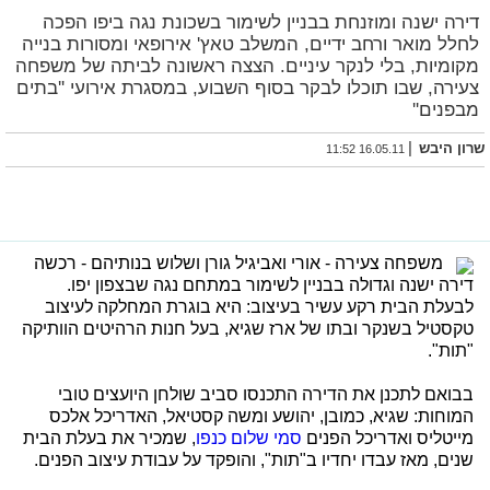
דירה ישנה ומוזנחת בבניין לשימור בשכונת נגה ביפו הפכה
לחלל מואר ורחב ידיים, המשלב טאץ' אירופאי ומסורות בנייה
מקומיות, בלי לנקר עיניים. הצצה ראשונה לביתה של משפחה
צעירה, שבו תוכלו לבקר בסוף השבוע, במסגרת אירועי ''בתים
מבפנים''
|
שרון היבש
16.05.11 11:52
משפחה צעירה - אורי ואביגיל גורן ושלוש בנותיהם - רכשה
דירה ישנה וגדולה בבניין לשימור במתחם נגה שבצפון יפו.
לבעלת הבית רקע עשיר בעיצוב: היא בוגרת המחלקה לעיצוב
טקסטיל בשנקר ובתו של ארז שגיא, בעל חנות הרהיטים הוותיקה
"תות".
בבואם לתכנן את הדירה התכנסו סביב שולחן היועצים טובי
המוחות: שגיא, כמובן, יהושע ומשה קסטיאל, האדריכל אלכס
מייטליס ואדריכל הפנים
סמי שלום כנפו
, שמכיר את בעלת הבית
שנים, מאז עבדו יחדיו ב"תות", והופקד על עבודת עיצוב הפנים.